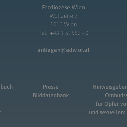
Erzdiözese Wien
Wollzeile 2
1010 Wien
Tel.: +43 1 51552 - 0
anliegen@edw.or.at
dbuch
Presse
Hinweisgeber
Bilddatenbank
Ombudss
für Opfer v
t
und sexuellem
m