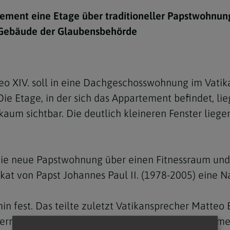
e
twoch
itung
10 Gebote
Trennung/Scheidung
Meldungsarchiv
tement eine Etage über traditioneller Papstwohnung
rium für
7 Todsünden
Einsamkeit
 Gebäude der Glaubensbehörde
sik
7 Gaben des Heiligen Gei
Trauer
nbildung in deiner
en
Begräbnis
 XIV. soll in eine Dachgeschosswohnung im Vatikan
Navigation schließen
he Kurse
 Die Etage, in der sich das Appartement befindet, l
mmelfahrt
achige Gemeinden
 kaum sichtbar. Die deutlich kleineren Fenster lie
amm
nam
ie neue Papstwohnung über einen Fitnessraum und e
melfahrt
ikat von Papst Johannes Paul II. (1978-2005) eine 
Navigation schließen
in fest. Das teilte zuletzt Vatikansprecher Matteo
Navigation schließen
gen und Allerseelen
n erneuert und das marode Dach repariert. Schon m