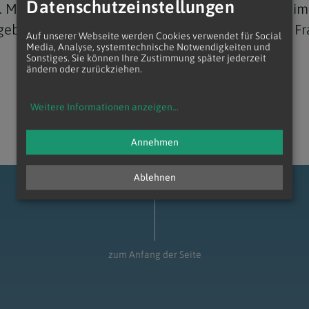
Datenschutzeinstellungen
8. Mai 2025 gewählte Leo XIV. in seiner Wohnung i
biet. Dort wohnte er schon als Kardinal Robert Fra
Auf unserer Webseite werden Cookies verwendet für Social
Media, Analyse, systemtechnische Notwendigkeiten und
Sonstiges. Sie können Ihre Zustimmung später jederzeit
ändern oder zurückziehen.
Navigation schließen
Weitere Informationen anzeigen
...
Annehmen
Ablehnen
zum Anfang der Seite