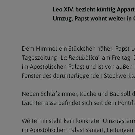
Kirchenbeitrag
Hochschul
Beichte
In Memoriam
Aschermit
Ökumene
Diözesanle
Leo XIV. bezieht künftig Appar
Telefonseelsorge
Konservato
Hochzeit & Ehe
Fastenzeit
Personen
Umzug, Papst wohnt weiter in
Kirchenmu
Weihe
Karwoche
Pfarren
Erwachsene
Region
Krankensalbung
Ostern
Institution
Dem Himmel ein Stückchen näher: Papst Leo
Theologisc
Tageszeitung "
La Repubblica
" am Freitag.
Christi Hi
Andersspr
im Apostolischen Palast und ist von außen
Pfingsten
Organigr
Fenster des darunterliegenden Stockwerks.
Fronleich
Neben Schlafzimmer, Küche und Bad soll d
Mariä Him
Dachterrasse befindet sich seit dem Pontif
Erntedank
Weiterhin steht kein konkreter Umzugsterm
Allerheili
im Apostolischen Palast saniert, Leitunge