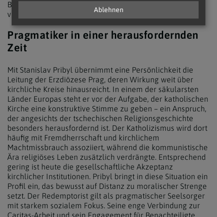
Bodenständigkeit und großer Nähe zu den Menschen
Ablehnen
verbindet.
Pragmatiker in einer herausfordernden
Zeit
Mit Stanislav Pribyl übernimmt eine Persönlichkeit die
Leitung der Erzdiözese Prag, deren Wirkung weit über
kirchliche Kreise hinausreicht. In einem der säkularsten
Länder Europas steht er vor der Aufgabe, der katholischen
Kirche eine konstruktive Stimme zu geben – ein Anspruch,
der angesichts der tschechischen Religionsgeschichte
besonders herausfordernd ist. Der Katholizismus wird dort
häufig mit Fremdherrschaft und kirchlichem
Machtmissbrauch assoziiert, während die kommunistische
Ära religiöses Leben zusätzlich verdrängte. Entsprechend
gering ist heute die gesellschaftliche Akzeptanz
kirchlicher Institutionen. Pribyl bringt in diese Situation ein
Profil ein, das bewusst auf Distanz zu moralischer Strenge
setzt. Der Redemptorist gilt als pragmatischer Seelsorger
mit starkem sozialem Fokus. Seine enge Verbindung zur
Caritas-Arbeit und sein Engagement für Benachteiligte