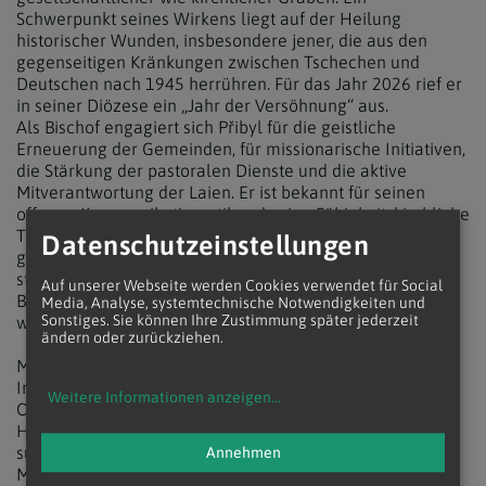
Schwerpunkt seines Wirkens liegt auf der Heilung
historischer Wunden, insbesondere jener, die aus den
gegenseitigen Kränkungen zwischen Tschechen und
Deutschen nach 1945 herrühren. Für das Jahr 2026 rief er
in seiner Diözese ein „Jahr der Versöhnung“ aus.
Als Bischof engagiert sich Přibyl für die geistliche
Erneuerung der Gemeinden, für missionarische Initiativen,
die Stärkung der pastoralen Dienste und die aktive
Mitverantwortung der Laien. Er ist bekannt für seinen
offenen Kommunikationsstil und seine Fähigkeit, kirchliche
Themen verständlich und respektvoll in verschiedenen
Datenschutzeinstellungen
gesellschaftlichen Bereichen zu vermitteln. Außerdem
steht er der Kommission der Tschechischen
Auf unserer Webseite werden Cookies verwendet für Social
Bischofskonferenz für den Schutz vor Missbrauch vor und
Media, Analyse, systemtechnische Notwendigkeiten und
Sonstiges. Sie können Ihre Zustimmung später jederzeit
wirkt als deren Vizepräsident.
ändern oder zurückziehen.
Musik bleibt für ihn eine wesentliche Quelle geistlicher
Inspiration. Seit seiner Kindheit begleitet ihn das
Weitere Informationen anzeigen
...
Orgelspiel, und die liturgische Musik betrachtet er als
Herzstück des geistlichen Lebens. Auch in seiner Freizeit
sucht er Momente der Ruhe bei gutem Essen, Literatur,
Annehmen
Musik oder auf Pilgerwegen, die er mit Humor,