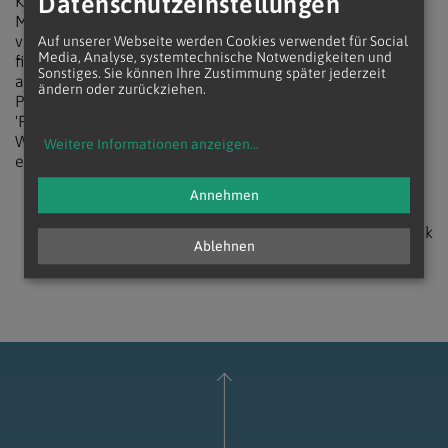
Datenschutzeinstellungen
Kinderarbeit macht die Dreikönigsaktion auf konkrete
Möglichkeiten aufmerksam, etwas gegen die Ausbeutung
von Kindern beizutragen: Helfen könne man "mit der
Auf unserer Webseite werden Cookies verwendet für Social
Media, Analyse, systemtechnische Notwendigkeiten und
finanziellen Unterstützung eines Partnerprojektes für
Sonstiges. Sie können Ihre Zustimmung später jederzeit
arbeitende Straßenkinder in Indien, mit dem Kauf von
ändern oder zurückziehen.
Produkten aus sozialverträglicher Produktion mit
'Fairtrade'-Siegel, mit der Forderung an Politik und
Wirtschaft, sich gegen ausbeuterische Kinderarbeit
Weitere Informationen anzeigen
...
einzusetzen".
Annehmen
zurück
Ablehnen