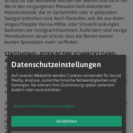
Schuld für das weltweite Sterben der Bienen sind nicht nur
die in den vergangenen Monaten heiß diskutierten
Neonicotinoide, die im Spritzmittel oder in gebeiztem
Saatgut enthalten sind. Auch Parasiten, wie die aus Asien
eingeschleppte Varroa-Milbe, oder Viruserkrankungen
bedrohen die Honigsammlerinnen. Außerdem sind riesige
Monokulturen daran schuld, dass die Bienen keinen
bunten Speiseplan mehr vorfinden.
STADTHONIG: JEDER BEZIRK SCHMECKT DABEI
ANDERS!
Datenschutzeinstellungen
Im städtischen Bereich hingegen ist Insektenvielfalt noch
vorhanden. Mehr als die Hälfte aller in Österreich
Auf unserer Webseite werden Cookies verwendet für Social
vorkommenden Arten sind in Wien vertreten. Eine Vielfalt,
Media, Analyse, systemtechnische Notwendigkeiten und
die man schmeckt, wie Felix Munk erklärt: "Jeder Bezirk
Sonstiges. Sie können Ihre Zustimmung später jederzeit
ändern oder zurückziehen.
schmeckt dabei anders!"
Wie der Domhonig schmecken wird, kann man bald schon
Weitere Informationen anzeigen
...
testen, denn die nächste Ernte – es ist bereits die zweite –
steht kurz bevor. Über 40 Kilogramm Domhonig werden
dabei erwartet. An einem eigenen Etikett für den
Annehmen
Domhonig wird gerade getüftelt. Dazu soll auch Propolis,
das Kittharz der Bienen – ein natürliches Antibiotikum –