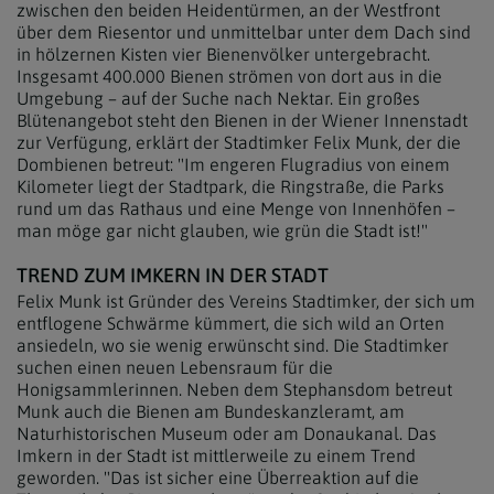
zwischen den beiden Heidentürmen, an der Westfront
über dem Riesentor und unmittelbar unter dem Dach sind
in hölzernen Kisten vier Bienenvölker untergebracht.
Insgesamt 400.000 Bienen strömen von dort aus in die
Umgebung – auf der Suche nach Nektar. Ein großes
Blütenangebot steht den Bienen in der Wiener Innenstadt
zur Verfügung, erklärt der Stadtimker Felix Munk, der die
Dombienen betreut: "Im engeren Flugradius von einem
Kilometer liegt der Stadtpark, die Ringstraße, die Parks
rund um das Rathaus und eine Menge von Innenhöfen –
man möge gar nicht glauben, wie grün die Stadt ist!"
TREND ZUM IMKERN IN DER STADT
Felix Munk ist Gründer des Vereins Stadtimker, der sich um
entflogene Schwärme kümmert, die sich wild an Orten
ansiedeln, wo sie wenig erwünscht sind. Die Stadtimker
suchen einen neuen Lebensraum für die
Honigsammlerinnen. Neben dem Stephansdom betreut
Munk auch die Bienen am Bundeskanzleramt, am
Naturhistorischen Museum oder am Donaukanal. Das
Imkern in der Stadt ist mittlerweile zu einem Trend
geworden. "Das ist sicher eine Überreaktion auf die