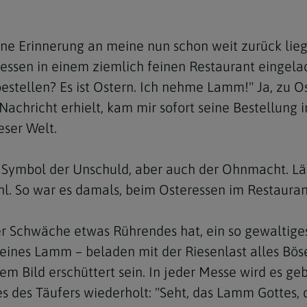
e
twoch
itung
10 Gebote
Trennung/Scheidung
Meldungsarchiv
rium für
7 Todsünden
Einsamkeit
e Erinnerung an meine nun schon weit zurück lieg
sik
ssen in einem ziemlich feinen Restaurant eingelad
7 Gaben des Heiligen Gei
Trauer
nbildung in deiner
 bestellen? Es ist Ostern. Ich nehme Lamm!" Ja, zu 
en
Begräbnis
Nachricht erhielt, kam mir sofort seine Bestellung 
Navigation schließen
eser Welt.
he Kurse
mmelfahrt
achige Gemeinden
amm
n Symbol der Unschuld, aber auch der Ohnmacht. Lä
ahl. So war es damals, beim Osteressen im Restauran
nam
melfahrt
iner Schwäche etwas Rührendes hat, ein so gewaltig
Navigation schließen
leines Lamm – beladen mit der Riesenlast alles Bös
em Bild erschüttert sein. In jeder Messe wird es geb
Navigation schließen
gen und Allerseelen
 des Täufers wiederholt: "Seht, das Lamm Gottes,