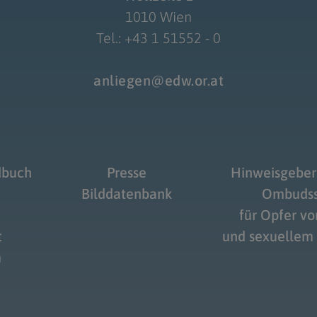
1010 Wien
Tel.: +43 1 51552 - 0
anliegen@edw.or.at
dbuch
Presse
Hinweisgeber
Bilddatenbank
Ombudss
für Opfer v
t
und sexuellem
m