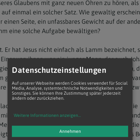
seres Glaubens mit ganz neuen Ohren zu hören, als
auf einmal ein solcher Satz. Wie gewaltig erschein
einen Seite, ein unfassbares Gewicht auf der andere
Lamm eine solche Aufgabe bewältigen?
Navigation schließen
t. Er hat Jesus nicht einfach als Lamm bezeichnet,
 Einer von ihnen war ein junger Mann, der auch Joh
gierig gemacht worden. Er ist, mit einem zweiten, 
Datenschutzeinstellungen
 geblieben. Viel später, als Johannes schon alt war
Auf unserer Webseite werden Cookies verwendet für Social
hre der Lebens- und Glaubenserfahrung lagen dazw
Media, Analyse, systemtechnische Notwendigkeiten und
Sonstiges. Sie können Ihre Zustimmung später jederzeit
ändern oder zurückziehen.
lachtet worden", wehrlos am Kreuz gestorben. Die 
amit erreicht? Gibt es nicht weiter Gewalt, Mord und 
Weitere Informationen anzeigen
...
Menschen zu bewegen, statt auf die Gewalt auf die 
Annehmen
gt: Nur die Liebe schafft es gegen die Macht des B