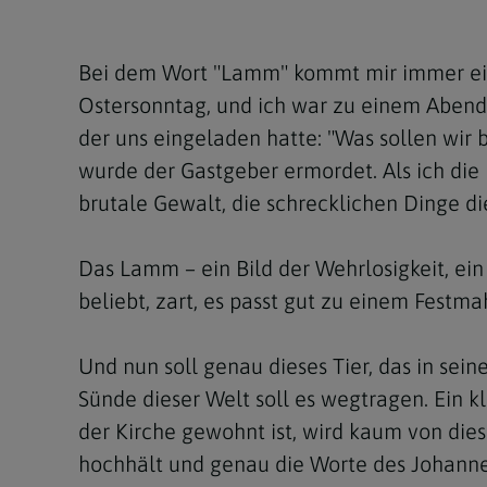
Kirchenbeitrag
Hochschul
Beichte
In Memoriam
Aschermit
Ökumene
Diözesanle
Telefonseelsorge
Konservato
Hochzeit & Ehe
Fastenzeit
Personen
Bei dem Wort "Lamm" kommt mir immer ein
Kirchenmu
Ostersonntag, und ich war zu einem Abende
Weihe
Karwoche
Pfarren
Erwachsene
der uns eingeladen hatte: "Was sollen wir
Region
Krankensalbung
Ostern
Institution
wurde der Gastgeber ermordet. Als ich die 
brutale Gewalt, die schrecklichen Dinge di
Theologisc
Christi Hi
Andersspr
Pfingsten
Organigr
Das Lamm – ein Bild der Wehrlosigkeit, ei
beliebt, zart, es passt gut zu einem Festm
Fronleich
Mariä Him
Und nun soll genau dieses Tier, das in se
Sünde dieser Welt soll es wegtragen. Ein k
Erntedank
der Kirche gewohnt ist, wird kaum von dies
Allerheili
hochhält und genau die Worte des Johannes