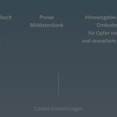
dbuch
Presse
Hinweisgeber
Bilddatenbank
Ombudss
für Opfer v
t
und sexuellem
m
Cookie-Einstellungen