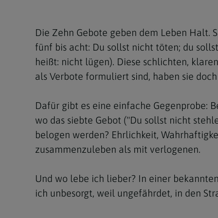
Kirchenbeitrag
Hochschul
Beichte
In Memoriam
Aschermit
Ökumene
Diözesanle
Telefonseelsorge
Konservato
Hochzeit & Ehe
Fastenzeit
Personen
Die Zehn Gebote geben dem Leben Halt. Si
Kirchenmu
fünf bis acht: Du sollst nicht töten; du soll
Weihe
Karwoche
Pfarren
Erwachsene
heißt: nicht lügen). Diese schlichten, kla
Region
Krankensalbung
Ostern
Institution
als Verbote formuliert sind, haben sie doch
Theologisc
Christi Hi
Andersspr
Dafür gibt es eine einfache Gegenprobe: B
Pfingsten
Organigr
wo das siebte Gebot ("Du sollst nicht ste
belogen werden? Ehrlichkeit, Wahrhaftigkei
Fronleich
zusammenzuleben als mit verlogenen.
Mariä Him
Und wo lebe ich lieber? In einer bekannten
Erntedank
ich unbesorgt, weil ungefährdet, in den S
Allerheili