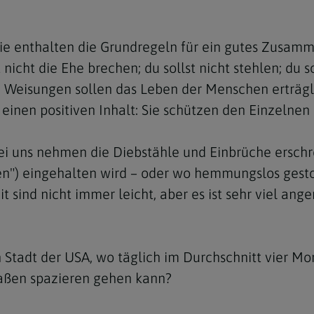
e
twoch
itung
10 Gebote
Trennung/Scheidung
Meldungsarchiv
rium für
7 Todsünden
Einsamkeit
e enthalten die Grundregeln für ein gutes Zusamm
sik
st nicht die Ehe brechen; du sollst nicht stehlen; du
7 Gaben des Heiligen Gei
Trauer
nbildung in deiner
ren Weisungen sollen das Leben der Menschen erträgl
en
Begräbnis
 einen positiven Inhalt: Sie schützen den Einzelnen 
Navigation schließen
he Kurse
mmelfahrt
achige Gemeinden
ei uns nehmen die Diebstähle und Einbrüche erschre
amm
hlen") eingehalten wird – oder wo hemmungslos ges
t sind nicht immer leicht, aber es ist sehr viel a
nam
melfahrt
Navigation schließen
 Stadt der USA, wo täglich im Durchschnitt vier Mor
traßen spazieren gehen kann?
Navigation schließen
gen und Allerseelen