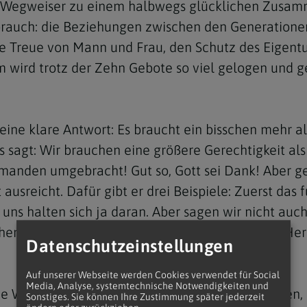
h Wegweiser zu einem halbwegs glücklichen Zusamme
rauch: die Beziehungen zwischen den Generationen 
e Treue von Mann und Frau, den Schutz des Eigentum
m wird trotz der Zehn Gebote so viel gelogen und 
Navigation schließen
eine klare Antwort: Es braucht ein bisschen mehr a
 sagt: Wir brauchen eine größere Gerechtigkeit al
emanden umgebracht! Gut so, Gott sei Dank! Aber gen
usreicht. Dafür gibt er drei Beispiele: Zuerst das f
ns halten sich ja daran. Aber sagen wir nicht auc
chen, etwas tief Verletzendes? Der Hass wird im He
Datenschutzeinstellungen
Auf unserer Webseite werden Cookies verwendet für Social
Media, Analyse, systemtechnische Notwendigkeiten und
e Wurzel des Ehebruchs. Er beginnt in den Blicken,
Sonstiges. Sie können Ihre Zustimmung später jederzeit