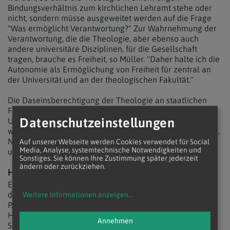
Bindungsverhältnis zum kirchlichen Lehramt stehe oder
nicht, sondern müsse ausgeweitet werden auf die Frage
"Was ermöglicht Verantwortung?" Zur Wahrnehmung der
Verantwortung, die die Theologie, aber ebenso auch
andere universitäre Disziplinen, für die Gesellschaft
tragen, brauche es Freiheit, so Müller. "Daher halte ich die
Autonomie als Ermöglichung von Freiheit für zentral an
der Universität und an der theologischen Fakultät."
Die Daseinsberechtigung der Theologie an staatlichen
Fakultäten resultiere laut Müller nicht allein aus einer
Datenschutzeinstellungen
Unabhängigkeit vom Lehramt, sondern vielmehr daraus,
wie sich die Theologie im Dialog der Disziplinen bewähre.
Nur so seien "Vorurteile zu zerstreuen, dass wir nur Beten
Auf unserer Webseite werden Cookies verwendet für Social
Media, Analyse, systemtechnische Notwendigkeiten und
und nicht wissenschaftlich arbeiten", so die Dekanin.
Sonstiges. Sie können Ihre Zustimmung später jederzeit
ändern oder zurückziehen.
HEILGER STUHL IST BOLOGNA-PLAYER
Einen Blick auf die internationale Autonomie-Debatte bot
der Untersekretär der päpstlichen Bildungskongregation,
Weitere Informationen anzeigen
...
P. Friedrich Bechina. So habe sich seit dem Anschluss des
Heiligen Stuhls an den Bologna-Prozess im Jahr 2003 die
Annehmen
Situation eigentümlich gedreht: Damals habe es gerade