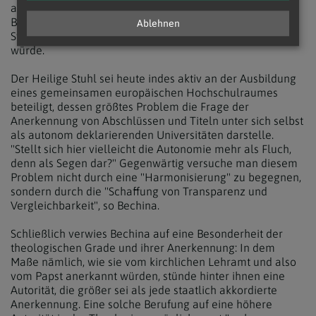
aus dem Kreis kirchlicher theologischer Fakultäten
Bedenken gegeben, dass ein Anschluss an das Bologna-
Ablehnen
System einen Verlust der fakultären Autonomie bedeuten
würde.
Der Heilige Stuhl sei heute indes aktiv an der Ausbildung
eines gemeinsamen europäischen Hochschulraumes
beteiligt, dessen größtes Problem die Frage der
Anerkennung von Abschlüssen und Titeln unter sich selbst
als autonom deklarierenden Universitäten darstelle.
"Stellt sich hier vielleicht die Autonomie mehr als Fluch,
denn als Segen dar?" Gegenwärtig versuche man diesem
Problem nicht durch eine "Harmonisierung" zu begegnen,
sondern durch die "Schaffung von Transparenz und
Vergleichbarkeit", so Bechina.
Schließlich verwies Bechina auf eine Besonderheit der
theologischen Grade und ihrer Anerkennung: In dem
Maße nämlich, wie sie vom kirchlichen Lehramt und also
vom Papst anerkannt würden, stünde hinter ihnen eine
Autorität, die größer sei als jede staatlich akkordierte
Anerkennung. Eine solche Berufung auf eine höhere