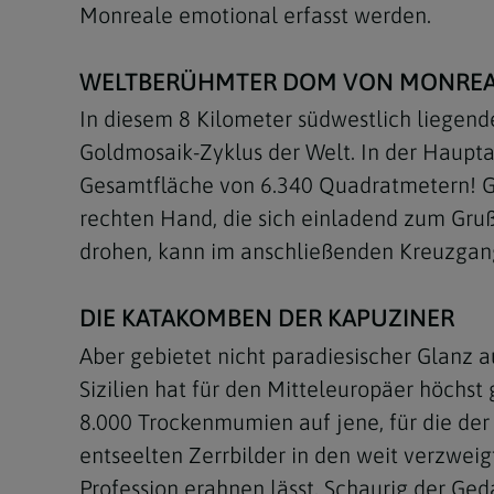
Monreale emotional erfasst werden.
WELTBERÜHMTER DOM VON MONREA
In diesem 8 Kilometer südwestlich liegen
Goldmosaik-Zyklus der Welt. In der Hauptap
Gesamtfläche von 6.340 Quadratmetern! Ges
rechten Hand, die sich einladend zum Gruß
drohen, kann im anschließenden Kreuzgang
DIE KATAKOMBEN DER KAPUZINER
Aber gebietet nicht paradiesischer Glanz a
Sizilien hat für den Mitteleuropäer höch
8.000 Trockenmumien auf jene, für die der
entseelten Zerrbilder in den weit verzwei
Profession erahnen lässt. Schaurig der G