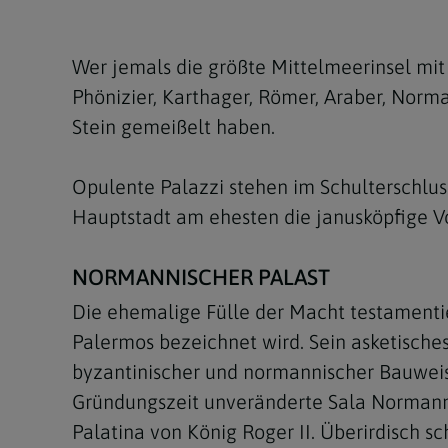
Kirchenbeitrag
Hochschul
Beichte
In Memoriam
Aschermit
Ökumene
Diözesanle
Telefonseelsorge
Konservato
Hochzeit & Ehe
Fastenzeit
Personen
Wer jemals die größte Mittelmeerinsel mit 
Kirchenmu
Phönizier, Karthager, Römer, Araber, Norma
Weihe
Karwoche
Pfarren
Erwachsene
Stein gemeißelt haben.
Region
Krankensalbung
Ostern
Institution
Opulente Palazzi stehen im Schulterschlus
Theologisc
Christi Hi
Andersspr
Hauptstadt am ehesten die janusköpfige V
Pfingsten
Organigr
NORMANNISCHER PALAST
Fronleich
Die ehemalige Fülle der Macht testamenti
Mariä Him
Palermos bezeichnet wird. Sein asketische
byzantinischer und normannischer Bauweis
Erntedank
Gründungszeit unveränderte Sala Normanna
Allerheili
Palatina von König Roger II. Überirdisch 