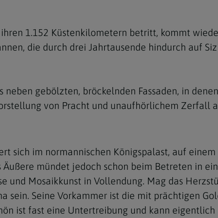
e
twoch
itung
10 Gebote
Trennung/Scheidung
Meldungsarchiv
rium für
7 Todsünden
Einsamkeit
ihren 1.152 Küstenkilometern betritt, kommt wieder
sik
nnen, die durch drei Jahrtausende hindurch auf Sizi
7 Gaben des Heiligen Gei
Trauer
nbildung in deiner
en
Begräbnis
Navigation schließen
s neben gebölzten, bröckelnden Fassaden, in denen 
he Kurse
mmelfahrt
achige Gemeinden
orstellung von Pracht und unaufhörlichem Zerfall
amm
nam
ert sich im normannischen Königspalast, auf einem
melfahrt
s Äußere mündet jedoch schon beim Betreten in ei
Navigation schließen
e und Mosaikkunst in Vollendung. Mag das Herzstüc
 sein. Seine Vorkammer ist die mit prächtigen Go
Navigation schließen
gen und Allerseelen
schön ist fast eine Untertreibung und kann eigentl