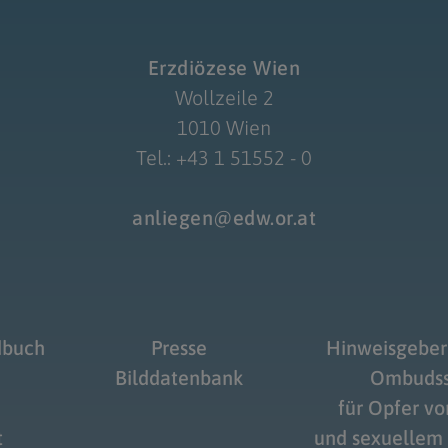
Erzdiözese Wien
Wollzeile 2
1010 Wien
Tel.: +43 1 51552 - 0
anliegen@edw.or.at
dbuch
Presse
Hinweisgeber
Bilddatenbank
Ombudss
für Opfer v
t
und sexuellem