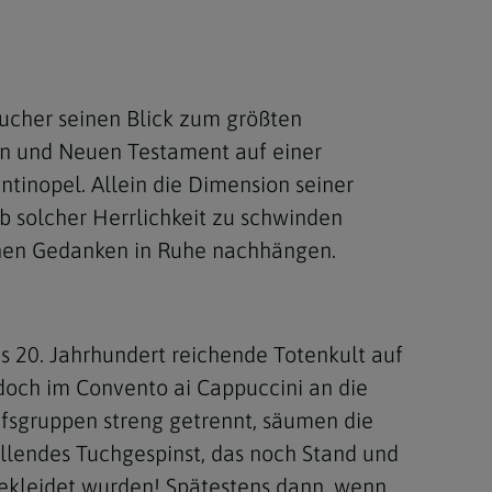
ucher seinen Blick zum größten
lten und Neuen Testament auf einer
tinopel. Allein die Dimension seiner
b solcher Herrlichkeit zu schwinden
inen Gedanken in Ruhe nachhängen.
ns 20. Jahrhundert reichende Totenkult auf
doch im Convento ai Cappuccini an die
ufsgruppen streng getrennt, säumen die
allendes Tuchgespinst, das noch Stand und
gekleidet wurden! Spätestens dann, wenn