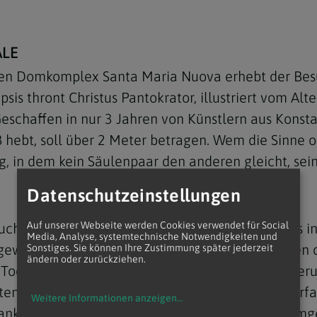
LE
den Domkomplex Santa Maria Nuova erhebt der Bes
sis thront Christus Pantokrator, illustriert vom A
Navigation schließen
chaffen in nur 3 Jahren von Künstlern aus Konstan
 hebt, soll über 2 Meter betragen. Wem die Sinne o
, in dem kein Säulenpaar den anderen gleicht, se
Datenschutzeinstellungen
Auf unserer Webseite werden Cookies verwendet für Social
uch dem Sterblichen ins Antlitz zu sehen? Der bis i
Media, Analyse, systemtechnische Notwendigkeiten und
st gewöhnungsbedürftige Züge aufzuweisen. Warten 
Sonstiges. Sie können Ihre Zustimmung später jederzeit
ändern oder zurückziehen.
 Tod kein Gesicht hat. Nach Geschlechtern und Ber
gten Gängen Nischen und Stellagen. Gehüllt in zerf
Weitere Informationen anzeigen
...
edanke, dass diese zu Festtagen von Verwandten um