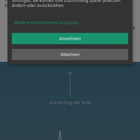
Sonstiges. Sie können Ihre Zustimmung später jederzeit
mehr Kinder geht offenbar nicht auf."
ändern oder zurückziehen.
Weitere Informationen anzeigen
...
zurück
Annehmen
Ablehnen
zum Anfang der Seite