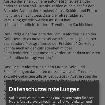
Ausbau der einen Schiene automatisch zulasten der
anderen gehen soll. "Kranke zahlen auch nicht für den
Bau oder Ausbau der Krankenhäuser, Schüler und Eltern
nicht für den Schulbau. Dass die Infrastruktur zur
Verfügung gestellt werden muss, ist hier
selbstverständlich", forderte Trendl mehr Sachlichkeit.
Den Erfolg einer Variante der Familienförderung an der
Geburtenrate zu messen, sei zwar legitim, es gebe aber
auch andere Messgrößen, so der Präsident. "Der Erfolg
könnte auch an der Zufriedenheit mit der
Familienförderung gemessen werden. Aber dazu müssten
die Familien befragt werden."
Dass Familienförderung einen Mix aus Geld- und
Sachleistungen darstellen muss, beweist für Trendl die
aktuelle Geburtenstatistik. Laut Statistik Austria stieg die
Anzahl der Geburten im ersten Halbjahr 2014 gegenüber
2013 um 3,9 Prozent. "Just in jenem Bundesland, in dem
Datenschutzeinstellungen
Kinderkrippe und Kindergarten gratis sind, in Wien, stieg
die Geburtenzahl aber unterdurchschnittlich", sagt der
Auf unserer Webseite werden Cookies verwendet für Social
Präsident des Katholischen Familienverbandes. "Die
Media, Analyse, systemtechnische Notwendigkeiten und
lineare Rechnung: Ausbau der Sachleistungen ist gleich