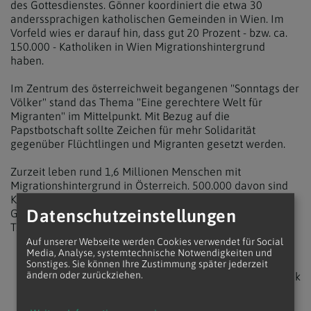
des Gottesdienstes. Gönner koordiniert die etwa 30
anderssprachigen katholischen Gemeinden in Wien. Im
Vorfeld wies er darauf hin, dass gut 20 Prozent - bzw. ca.
150.000 - Katholiken in Wien Migrationshintergrund
haben.
Im Zentrum des österreichweit begangenen "Sonntags der
Völker" stand das Thema "Eine gerechtere Welt für
Migranten" im Mittelpunkt. Mit Bezug auf die
Papstbotschaft sollte Zeichen für mehr Solidarität
gegenüber Flüchtlingen und Migranten gesetzt werden.
Zurzeit leben rund 1,6 Millionen Menschen mit
Migrationshintergrund in Österreich. 500.000 davon sind
Katholiken aus mehr als 30 Sprachgruppen. Die größte
Datenschutzeinstellungen
Gruppe stellen Kroaten, gefolgt von Polen, Ungarn,
Tschechen und Filipinos.
Auf unserer Webseite werden Cookies verwendet für Social
Media, Analyse, systemtechnische Notwendigkeiten und
Sonstiges. Sie können Ihre Zustimmung später jederzeit
ändern oder zurückziehen.
zurück