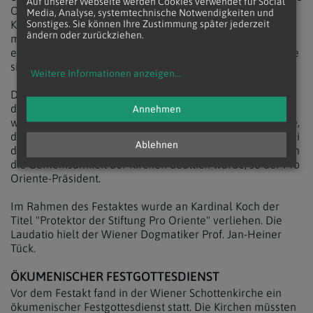
Auf unserer Webseite werden Cookies verwendet für Social
Oriente-Präsident Johann Marte an die anwesenden
Media, Analyse, systemtechnische Notwendigkeiten und
Kirchenoberhäupter. Es brauche dringend Initiativen zu
Sonstiges. Sie können Ihre Zustimmung später jederzeit
ändern oder zurückziehen.
mehr Einheit. Nur geeint könnten die Christen einen
erfolgreichen Dialog mit andern Religionen führen, zeigte
sich Marte überzeugt.
Weitere Informationen anzeigen
...
Die Erfahrung der vergangenen 50 Jahre zeige, so Marte,
dass der theologische Dialog notwendig ist. Noch
Annehmen
wichtiger aber sei die spirituelle Dimension der Ökumene,
die sich in persönlichen Begegnungen konkretisiere. Er sei
Ablehnen
dankbar für viele solcher persönlicher Momente, in denen
die Gemeinsamkeit der Kirchen deutlich wurde, so der Pro
Oriente-Präsident.
Im Rahmen des Festaktes wurde an Kardinal Koch der
Titel "Protektor der Stiftung Pro Oriente" verliehen. Die
Laudatio hielt der Wiener Dogmatiker Prof. Jan-Heiner
Tück.
ÖKUMENISCHER FESTGOTTESDIENST
Vor dem Festakt fand in der Wiener Schottenkirche ein
ökumenischer Festgottesdienst statt. Die Kirchen müssten