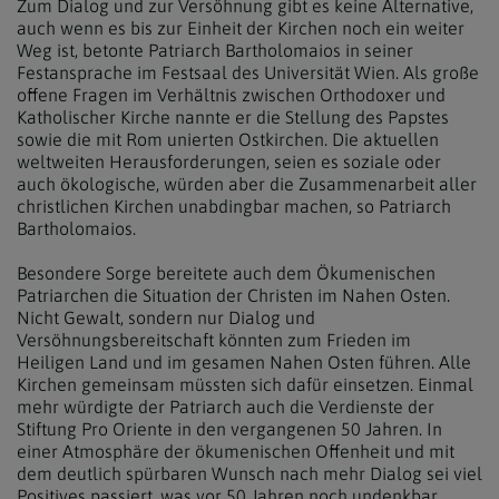
Zum Dialog und zur Versöhnung gibt es keine Alternative,
auch wenn es bis zur Einheit der Kirchen noch ein weiter
Weg ist, betonte Patriarch Bartholomaios in seiner
Festansprache im Festsaal des Universität Wien. Als große
offene Fragen im Verhältnis zwischen Orthodoxer und
Katholischer Kirche nannte er die Stellung des Papstes
sowie die mit Rom unierten Ostkirchen. Die aktuellen
weltweiten Herausforderungen, seien es soziale oder
auch ökologische, würden aber die Zusammenarbeit aller
christlichen Kirchen unabdingbar machen, so Patriarch
Bartholomaios.
Besondere Sorge bereitete auch dem Ökumenischen
Patriarchen die Situation der Christen im Nahen Osten.
Nicht Gewalt, sondern nur Dialog und
Versöhnungsbereitschaft könnten zum Frieden im
Heiligen Land und im gesamen Nahen Osten führen. Alle
Kirchen gemeinsam müssten sich dafür einsetzen. Einmal
mehr würdigte der Patriarch auch die Verdienste der
Stiftung Pro Oriente in den vergangenen 50 Jahren. In
einer Atmosphäre der ökumenischen Offenheit und mit
dem deutlich spürbaren Wunsch nach mehr Dialog sei viel
Positives passiert, was vor 50 Jahren noch undenkbar