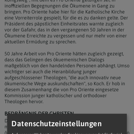
inoffiziellen Begegnungen die Ökumene in Gang zu
bringen. Pro Oriente habe hier für die Katholische Kirche
eine Vorreiterrole gespielt, für die es zu danken gelte. Der
Präsident des päpstlichen Einheitsrates warnte zugleich
vor der Gafahr, das in den vergangenen 50 Jahren in der
Ökumene Erreichte zu vergessen und nur mehr von einer
aktuellen Ermüdung zu sprechen.
50 Jahre Arbeit von Pro Oriente hätten zugleich gezeigt,
dass das Gelingen des ökuemenischen Dialogs
maßgeblich von den handelnden Personen abhängt. Umso
wichtiger sei auch die Heranbildung junger
aufgeschlossener Theologen, "die auch innovativ neue
ökumenische Wege auskundschaften", so Koch. Er hob in
diesem Zusamenhang die von Pro Oriente eingesetze
Kommission junger katholischer und orthodoxer
Theologen hervor.
BEDRÄNGNIS DER CHRISTEN
Die Bedrängnis der Christen, vor allem im Nahen Osten,
Datenschutzeinstellungen
mache es eigentlich nicht länger möglich, einen
ökumenischen Dialog wie bisher zu führen, appellierte Pro