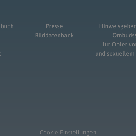
dbuch
Presse
Hinweisgeber
Bilddatenbank
Ombudss
für Opfer v
t
und sexuellem
m
Cookie-Einstellungen