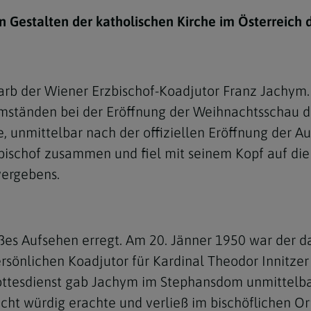
e
twoch
itung
10 Gebote
Trennung/Scheidung
Meldungsarchiv
Gestalten der katholischen Kirche im Österreich d
rium für
7 Todsünden
Einsamkeit
sik
7 Gaben des Heiligen Gei
Trauer
nbildung in deiner
arb der Wiener Erzbischof-Koadjutor Franz Jachym.
en
Begräbnis
Umständen bei der Eröffnung der Weihnachtsschau 
Navigation schließen
he Kurse
e, unmittelbar nach der offiziellen Eröffnung der A
mmelfahrt
achige Gemeinden
bischof zusammen und fiel mit seinem Kopf auf die
amm
vergebens.
nam
melfahrt
es Aufsehen erregt. Am 20. Jänner 1950 war der da
Navigation schließen
sönlichen Koadjutor für Kardinal Theodor Innitze
ottesdienst gab Jachym im Stephansdom unmittelbar 
Navigation schließen
gen und Allerseelen
 nicht würdig erachte und verließ im bischöflichen 