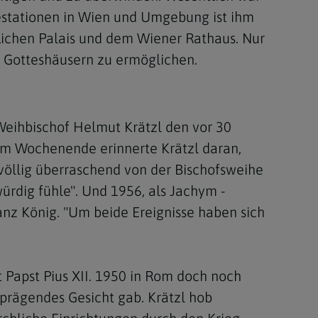
gestationen in Wien und Umgebung ist ihm
flichen Palais und dem Wiener Rathaus. Nur
 Gotteshäusern zu ermöglichen.
 Weihbischof Helmut Krätzl den vor 30
am Wochenende erinnerte Krätzl daran,
 völlig überraschend von der Bischofsweihe
ürdig fühle". Und 1956, als Jachym -
anz König. "Um beide Ereignisse haben sich
Papst Pius XII. 1950 in Rom doch noch
 prägendes Gesicht gab. Krätzl hob