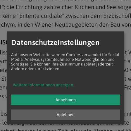
of"; die Errichtung zahlreicher Kirchen und Seelsor
ch keine "Entente cordiale" zwischen dem Erzbischö
Jachym, in den Wiener Neubaugebieten den Bau von
Datenschutzeinstellungen
ISCHOF JACHYM ZUM 30. TODESTAG
olischen Kirche Wiens mit "viel Mut zu Neuem" hat
Auf unserer Webseite werden Cookies verwendet für Social
Media, Analyse, systemtechnische Notwendigkeiten und
hym (1910-1984) gewürdigt. In einem Gottesdienst 
Sonstiges. Sie können Ihre Zustimmung später jederzeit
reignisse weltbekannt wurde: zunächst, als er 1950
ändern oder zurückziehen.
tephansdom verließ, weil er sich "der Ehre nicht w
Weitere Informationen anzeigen
...
dennoch nicht dessen Nachfolger wurde, sondern Fr
s wurde geklärt", sagte Krätzl.
Annehmen
ischof (Jachym wurde nach einer Unterredung mit 
Ablehnen
s lebendig", der seiner Heimatdiözese ein bis heute