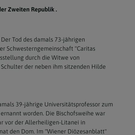
Berufung
er Zweiten Republik .
stes
 Der Tod des damals 73-jährigen
der Schwesterngemeinschaft "Caritas
usstellung durch die Witwe von
 Schulter der neben ihm sitzenden Hilde
mals 39-jährige Universitätsprofessor zum
r ernannt worden. Die Bischofsweihe war
vor der Allerheiligen-Litanei in
Ornat den Dom. Im "Wiener Diözesanblatt"