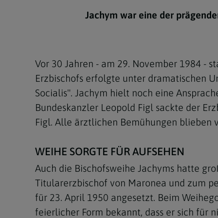
Kirchenbeitrag
Hochschul
Beichte
In Memoriam
Aschermit
Ökumene
Diözesanle
Jachym war eine der prägenden 
Telefonseelsorge
Konservato
Hochzeit & Ehe
Fastenzeit
Personen
Kirchenmu
Weihe
Karwoche
Pfarren
Erwachsene
Vor 30 Jahren - am 29. November 1984 - st
Region
Krankensalbung
Ostern
Institution
Erzbischofs erfolgte unter dramatischen 
Theologisc
Socialis". Jachym hielt noch eine Ansprach
Christi Hi
Andersspr
Bundeskanzler Leopold Figl sackte der Erz
Pfingsten
Organigr
Figl. Alle ärztlichen Bemühungen blieben 
Fronleich
WEIHE SORGTE FÜR AUFSEHEN
Mariä Him
Auch die Bischofsweihe Jachyms hatte groß
Titularerzbischof von Maronea und zum per
Erntedank
für 23. April 1950 angesetzt. Beim Weiheg
Allerheili
feierlicher Form bekannt, dass er sich für