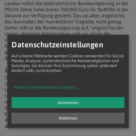
Landau nahm die österreichische Bundesregierung in die
Pflicht: Diese habe bisher 700.000 Euro für Nothilfe in der
Ukraine
zur Verfügung gestellt. Das sei aber, angesichts
des Ausmaßes der humanitären Tragödie, nicht genug.
Daher rufe er die Bundesregierung auf, "angesichts der
vielen, aktuellen Katastrophen und vor allem der
verzweifelten Lage der Menschen in der
Ukraine
eine
Datenschutzeinstellungen
Sonderdotierung für den Auslandskatastrophenfonds zu
genehmigen". Landau sprach von 20 Millionen Euro, mit
Auf unserer Webseite werden Cookies verwendet für Social
denen dieser Fonds 2015 gefüllt werden solle.
Media, Analyse, systemtechnische Notwendigkeiten und
Sonstiges. Sie können Ihre Zustimmung später jederzeit
100.000 KINDER OHNE ELTERN
ändern oder zurückziehen.
Die aktuelle Krise erschüttere ein Land, "das bereits seit
Jahren am sozialen Abgrund steht", so Landau weiter. Die
Weitere Informationen anzeigen
...
Ukraine
zähle heute zu den ärmsten und
strukturschwächsten Ländern Europas. Laut UNICEF
müssen jedes Jahr knapp 20.000 Kinder in der
Ukraine
in
Annehmen
die Betreuung durch staatliche oder sonstige
Einrichtungen übernommen werden. Insgesamt schätzt
Ablehnen
die Organisation die Zahl der Kinder, die ohne ihre Eltern
aufwachsen, auf über 100.000.