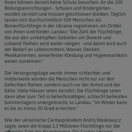
ihnen können derzeit keine Schule besuchen. An die 200
Bildungseinrichtungen - Schulen und Kindergärten -
wurden zerstört und müssen geschlossen bleiben. Täglich
lassen sich durchschnittlich 500 Menschen als
Binnenflüchtlinge in der
Ukraine
registrieren, ein Drittel
von ihnen sind Kinder. Landau: "Die Zahl der Flüchtlinge,
die aus den umkämpften Gebieten um Donezk und
Luhansk fliehen, wird weiter steigen - und damit wird auch
der Bedarf an Lebensmitteln, Wasser, Decken,
Medikamenten, winterfester Kleidung und Hygieneartikeln
weiter zunehmen."
Die Versorgungslage werde immer schlechter und
mittlerweile würden die Menschen nicht nur vor den
Gefechten fliehen, sondern auch vor der Armut und der
Kälte. Viele Häuser seien zerstört. Die Flüchtlinge seien
dann aber zum Teil in behelfsmäßigen, schlecht beheizten
Sommerlagern untergebracht, so Landau: "Im Winter kann
es bis zu minus 30 Grad erreichen."
Wie der
ukrainische
Caritaspräsident Andrij Waskowycz
sagte, seien die knapp 1,3 Millionen Flüchtlinge nur die
offizielle Zahl der Registrierten. Die Caritas
Ukraine