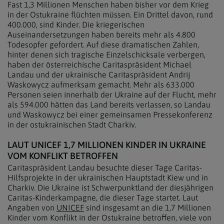
Fast 1,3 Millionen Menschen haben bisher vor dem Krieg
in der Ostukraine flüchten müssen. Ein Drittel davon, rund
400.000, sind Kinder. Die kriegerischen
Auseinandersetzungen haben bereits mehr als 4.800
Todesopfer gefordert. Auf diese dramatischen Zahlen,
hinter denen sich tragische Einzelschicksale verbergen,
haben der österreichische Caritaspräsident Michael
Landau und der
ukrainische
Caritaspräsident Andrij
Waskowycz aufmerksam gemacht. Mehr als 633.000
Personen seien innerhalb der
Ukraine
auf der Flucht, mehr
als 594.000 hätten das Land bereits verlassen, so Landau
und Waskowycz bei einer gemeinsamen Pressekonferenz
in der ostukrainischen Stadt Charkiv.
LAUT UNICEF 1,7 MILLIONEN KINDER IN UKRAINE
VOM KONFLIKT BETROFFEN
Caritaspräsident Landau besuchte dieser Tage Caritas-
Hilfsprojekte in der
ukrainischen
Hauptstadt Kiew und in
Charkiv. Die
Ukraine
ist Schwerpunktland der diesjährigen
Caritas-Kinderkampagne, die dieser Tage startet. Laut
Angaben von
UNICEF
sind insgesamt an die 1,7 Millionen
Kinder vom Konflikt in der Ostukraine betroffen, viele von