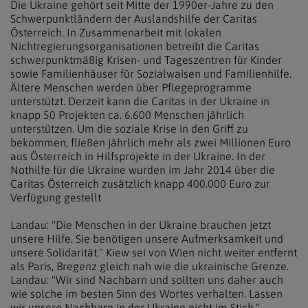
Die
Ukraine
gehört seit Mitte der 1990er-Jahre zu den
Schwerpunktländern der Auslandshilfe der Caritas
Österreich. In Zusammenarbeit mit lokalen
Nichtregierungsorganisationen betreibt die Caritas
schwerpunktmäßig Krisen- und Tageszentren für Kinder
sowie Familienhäuser für Sozialwaisen und Familienhilfe.
Ältere Menschen werden über Pflegeprogramme
unterstützt. Derzeit kann die Caritas in der
Ukraine
in
knapp 50 Projekten ca. 6.600 Menschen jährlich
unterstützen. Um die soziale Krise in den Griff zu
bekommen, fließen jährlich mehr als zwei Millionen Euro
aus Österreich in Hilfsprojekte in der
Ukraine
. In der
Nothilfe für die
Ukraine
wurden im Jahr 2014 über die
Caritas Österreich zusätzlich knapp 400.000 Euro zur
Verfügung gestellt
Landau: "Die Menschen in der
Ukraine
brauchen jetzt
unsere Hilfe. Sie benötigen unsere Aufmerksamkeit und
unsere Solidarität." Kiew sei von Wien nicht weiter entfernt
als Paris, Bregenz gleich nah wie die
ukrainische
Grenze.
Landau: "Wir sind Nachbarn und sollten uns daher auch
wie solche im besten Sinn des Wortes verhalten. Lassen
wir unsere Nachbarn in der
Ukraine
nicht im Stich."