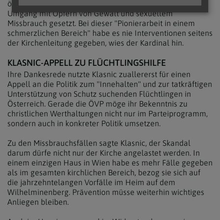
österreichweit und auch international hohe Standards im
Umgang mit Opfern von Gewalt und sexuellem
Missbrauch gesetzt. Bei dieser "Pionierarbeit in einem
schmerzlichen Bereich" habe es nie Interventionen seitens
der Kirchenleitung gegeben, wies der Kardinal hin.
KLASNIC-APPELL ZU FLÜCHTLINGSHILFE
Ihre Dankesrede nutzte Klasnic zuallererst für einen
Appell an die Politik zum "Innehalten" und zur tatkräftigen
Unterstützung von Schutz suchenden Flüchtlingen in
Österreich. Gerade die ÖVP möge ihr Bekenntnis zu
christlichen Werthaltungen nicht nur im Parteiprogramm,
sondern auch in konkreter Politik umsetzen.
Zu den Missbrauchsfällen sagte Klasnic, der Skandal
darum dürfe nicht nur der Kirche angelastet werden. In
einem einzigen Haus in Wien habe es mehr Fälle gegeben
als im gesamten kirchlichen Bereich, bezog sie sich auf
die jahrzehntelangen Vorfälle im Heim auf dem
Wilhelminenberg. Prävention müsse weiterhin wichtiges
Anliegen bleiben.