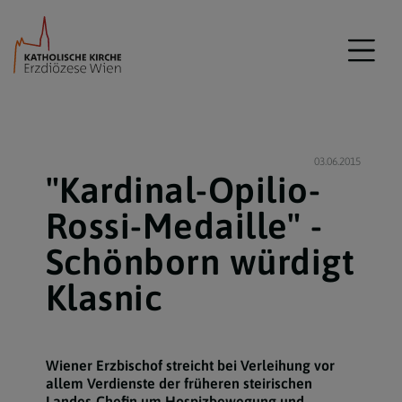
03.06.2015
"Kardinal-Opilio-
Rossi-Medaille" -
Schönborn würdigt
Klasnic
Wiener Erzbischof streicht bei Verleihung vor
allem Verdienste der früheren steirischen
Landes-Chefin um Hospizbewegung und