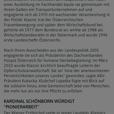
einer Ausbildung im Fachhandel baute sie gemeinsam mit
ihrem Gatten ein Transportunternehmen auf und
engagierte sich ab 1970 mit wachsender Verantwortung in
der Politik: Klasnic trat der Österreichischen
Frauenbewegung und später dem Wirtschaftsbund bei,
gehörte ab 1977 dem Bundesrat an, wirkte ab 1988 als
Wirtschaftslandesrätin in der Steiermark und wurde 1996
erste Landeschefin Österreichs.
Nach ihrem Ausscheiden aus der Landespolitik 2005
engagierte sie sich als Präsidentin des Dachverbandes
Hospiz Österreich für humane Sterbebegleitung. Im März
2010 wurde Klasnic kirchlich beauftragte Leiterin der
Opferschutzanwaltschaft. Sie sei "eine der anerkanntesten
Persönlichkeiten unseres Landes" geworden, sagte AKV-
Präsident Kukacka. Klubchef Lopatka fügte mit Blick auf
die Jubilarin hinzu, eine Gemeinschaft lebe von Menschen,
die mehr tun als nur ihre Pflicht zu erfüllen.
KARDINAL SCHÖNBORN WÜRDIGT
"PIONIERARBEIT"
Der Wiener Erzbischof sagte in seiner Laudatio, Klasnics