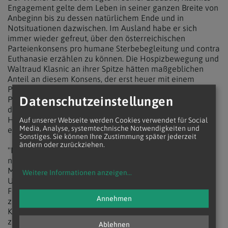
Engagement gelte dem Leben in seiner ganzen Breite von
Anbeginn bis zu dessen natürlichem Ende und in
Notsituationen dazwischen. Im Ausland habe er sich
immer wieder gefreut, über den österreichischen
Parteienkonsens pro humane Sterbebegleitung und contra
Euthanasie erzählen zu können. Die Hospizbewegung und
Waltraud Klasnic an ihrer Spitze hätten maßgeblichen
Anteil an diesem Konsens, der erst heuer mit einem
Parlamentsbeschluss über den Ausbau der Hospiz- und
Datenschutzeinstellungen
Palliativversorgung bekräftigt wurde. In Graz habe sie
dazu beigetragen, im Spital der Elisabethinen das erste
Hospiz für Obdachlose in Österreich einzurichten,
Auf unserer Webseite werden Cookies verwendet für Social
Media, Analyse, systemtechnische Notwendigkeiten und
ergänzte Schönborn.
Sonstiges. Sie können Ihre Zustimmung später jederzeit
ändern oder zurückziehen.
"Nie vergessen" werde er Klasnics spontane Zusage, bei
notwendigen Konsequenzen aus dem kirchlichen
Missbrauchsskandal mitzuwirken. Ihren Bedingungen -
Weitere Informationen anzeigen
...
Unabhängigkeit und freie Auswahl von anerkannten
Fachleuten für die Kommission - habe er "dankbar
Annehmen
zugestimmt", so Schönborn. Das Gremium habe unter
Klasnics Führung, die Hilfsbereitschaft, kritische Loyalität
zur Kirche und politische Klugheit umfasst habe,
Ablehnen