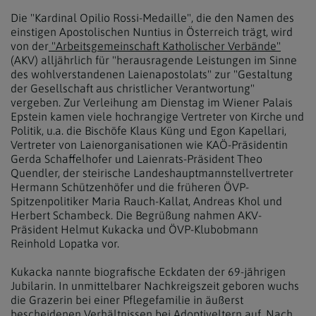
Die "Kardinal Opilio Rossi-Medaille", die den Namen des
einstigen Apostolischen Nuntius in Österreich trägt, wird
von der
"Arbeitsgemeinschaft Katholischer Verbände"
(AKV) alljährlich für "herausragende Leistungen im Sinne
des wohlverstandenen Laienapostolats" zur "Gestaltung
der Gesellschaft aus christlicher Verantwortung"
vergeben. Zur Verleihung am Dienstag im Wiener Palais
Epstein kamen viele hochrangige Vertreter von Kirche und
Politik, u.a. die Bischöfe Klaus Küng und Egon Kapellari,
Vertreter von Laienorganisationen wie KAÖ-Präsidentin
Gerda Schaffelhofer und Laienrats-Präsident Theo
Quendler, der steirische Landeshauptmannstellvertreter
Hermann Schützenhöfer und die früheren ÖVP-
Spitzenpolitiker Maria Rauch-Kallat, Andreas Khol und
Herbert Schambeck. Die Begrüßung nahmen AKV-
Präsident Helmut Kukacka und ÖVP-Klubobmann
Reinhold Lopatka vor.
Kukacka nannte biografische Eckdaten der 69-jährigen
Jubilarin. In unmittelbarer Nachkreigszeit geboren wuchs
die Grazerin bei einer Pflegefamilie in äußerst
bescheidenen Verhältnissen bei Adoptiveltern auf. Nach