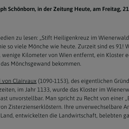
e
twoch
itung
10 Gebote
Trennung/Scheidung
Meldungsarchiv
ph Schönborn, in der Zeitung Heute, am Freitag, 21
rium für
7 Todsünden
Einsamkeit
sik
7 Gaben des Heiligen Gei
Trauer
nbildung in deiner
Medien zu lesen: „Stift Heiligenkreuz im Wienerwal
en
Begräbnis
ie so viele Mönche wie heute. Zurzeit sind es 91! 
Navigation schließen
he Kurse
r, wenige Kilometer von Wien entfernt, ein Kloster
mmelfahrt
achige Gemeinden
en das Mönchsgewand bekommen.
amm
 von Clairvaux
(1090-1153), des eigentlichen Gründe
nam
zeiten, im Jahr 1133, wurde das Kloster im Wiener
melfahrt
 fast unvorstellbar. Man spricht zu Recht von einer
Navigation schließen
on Zisterzienserklöstern. Ihre unverwechselbare A
Land, entwickelten die Landwirtschaft, belebten ga
Navigation schließen
gen und Allerseelen