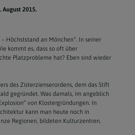
Berufung
. August 2015.
stes
d – Höchststand an Mönchen“. In seiner
Wie kommt es, dass so oft über
 echte Platzprobleme hat? Eben sind wieder
rs des Zisterzienserordens, dem das Stift
wald gegründet. Was damals, im angeblich
 „Explosion“ von Klostergründungen. In
rchitektur kann man heute noch in
nze Regionen, bildeten Kulturzentren.