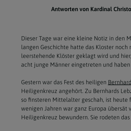
Kirchenbeitrag
Hochschul
Beichte
In Memoriam
Aschermit
Ökumene
Diözesanle
Antworten von Kardinal Christo
Telefonseelsorge
Konservato
Hochzeit & Ehe
Fastenzeit
Personen
Kirchenmu
Weihe
Karwoche
Pfarren
Erwachsene
Dieser Tage war eine kleine Notiz in den 
Region
Krankensalbung
Ostern
Institution
langen Geschichte hatte das Kloster noch n
Theologisc
leerstehende Klöster geklagt wird und hie
Christi Hi
Andersspr
acht junge Männer eingetreten und hab
Pfingsten
Organigr
Gestern war das Fest des heiligen
Bernhard
Fronleich
Heiligenkreuz angehört. Zu Bernhards Leb
Mariä Him
so finsteren Mittelalter geschah, ist heute
wenigen Jahren war ganz Europa übersät v
Erntedank
Heiligenkreuz bewundern. Sie rodeten das 
Allerheili