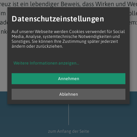
reuz ist ein lebendiger Beweis, dass Wirken und We
s im Wienerwald-Kloster blüht: eine Hochschule voll
Datenschutzeinstellungen
aden, ein randvolles Priesterseminar und vor allem
danken für dieses Wunder im Wienerwald!
Auf unserer Webseite werden Cookies verwendet für Social
Media, Analyse, systemtechnische Notwendigkeiten und
Sonstiges. Sie können Ihre Zustimmung später jederzeit
Navigation schließen
ändern oder zurückziehen.
Weitere Informationen anzeigen
...
Annehmen
Ablehnen
zum Anfang der Seite