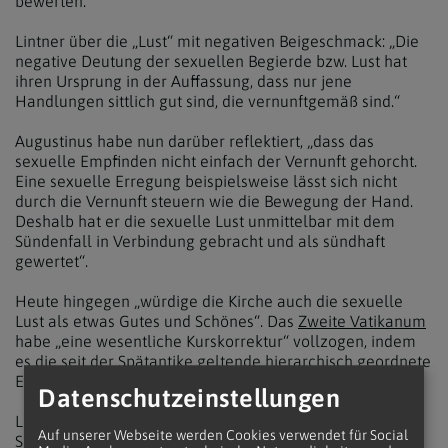
bewerten.“
Lintner über die „Lust“ mit negativen Beigeschmack: „Die
negative Deutung der sexuellen Begierde bzw. Lust hat
ihren Ursprung in der Auffassung, dass nur jene
Handlungen sittlich gut sind, die vernunftgemäß sind.“
Augustinus habe nun darüber reflektiert, „dass das
sexuelle Empfinden nicht einfach der Vernunft gehorcht.
Eine sexuelle Erregung beispielsweise lässt sich nicht
durch die Vernunft steuern wie die Bewegung der Hand.
Deshalb hat er die sexuelle Lust unmittelbar mit dem
Sündenfall in Verbindung gebracht und als sündhaft
gewertet“.
Heute hingegen „würdige die Kirche auch die sexuelle
Lust als etwas Gutes und Schönes“. Das
Zweite Vatikanum
habe „eine wesentliche Kurskorrektur“ vollzogen, indem
es die seit der Spätantike geltende hierarchisch geordnete
Ehezwecklehre überwunden hatte.
Datenschutzeinstellungen
Lintner: „Das Konzil hat die personale Dimension der
Auf unserer Webseite werden Cookies verwendet für Social
Sexualität anerkannt, die die biologische Funktion der