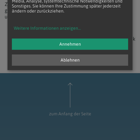
Media, Analyse, systemtechnische Notwendigkeiten und
Zeugung bei Weitem übersteigt. Sexualität kann in Folge
Sonstiges. Sie können Ihre Zustimmung später jederzeit
gedeutet werden als leibliche Kommunikation von Liebe
ändern oder zurückziehen.
und Hingabe.“
Weitere Informationen anzeigen
...
zurück
Annehmen
Ablehnen
zum Anfang der Seite