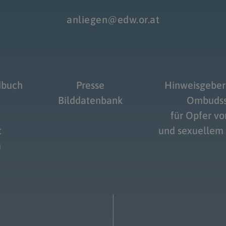
anliegen@edw.or.at
dbuch
Presse
Hinweisgeber
Bilddatenbank
Ombudss
für Opfer v
t
und sexuellem
m