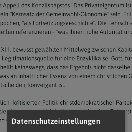
er Appell des Konzilspapstes "Das Privateigentum is
ein "Kernsatz der Gemeinwohl-Ökonomie" sein. Er l
 pochen, "als Fortsetzungsgeschichte". Die Lehrsch
ellen referenzieren - "was ihnen hohe Autorität und
Navigation schließen
XIII. bewusst gewählten Mittelweg zwischen Kapita
Legitimationsquelle für eine Enzyklika sei Gott, fü
eißt keineswegs, dass das Ergebnis nicht dasselbe 
was an inhaltlicher Essenz von einem christlichen G
scheiden, konvergent ist."
ich" kritisierten Politik christdemokratischer Parte
st sie nie passé, und ich hoffe sogar, dass ihre Zeit
nd Gemeinwohl die höchsten Werte sind.
Datenschutzeinstellungen