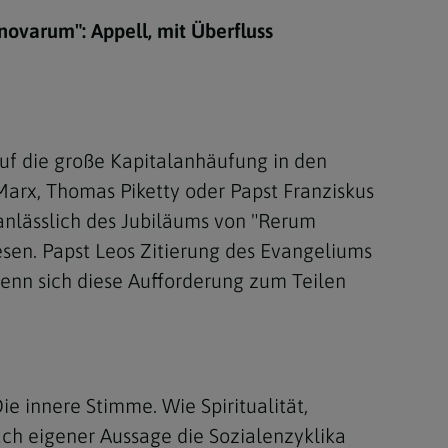
Berufung
novarum": Appell, mit Überfluss
stes
auf die große Kapitalanhäufung in den
Marx, Thomas Piketty oder Papst Franziskus
anlässlich des Jubiläums von "Rerum
esen. Papst Leos Zitierung des Evangeliums
wenn sich diese Aufforderung zum Teilen
e innere Stimme. Wie Spiritualität,
h eigener Aussage die Sozialenzyklika