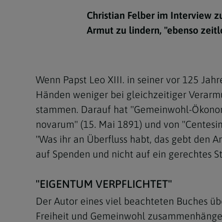
Kirchenbeitrag
Hochschul
Beichte
In Memoriam
Aschermit
Ökumene
Diözesanle
Christian Felber im Interview 
Telefonseelsorge
Konservato
Hochzeit & Ehe
Fastenzeit
Personen
Armut zu lindern, "ebenso zeit
Kirchenmu
Weihe
Karwoche
Pfarren
Erwachsene
Region
Krankensalbung
Ostern
Institution
Wenn Papst Leo XIII. in seiner vor 125 Ja
Theologisc
Händen weniger bei gleichzeitiger Verarmu
Christi Hi
Andersspr
stammen. Darauf hat "Gemeinwohl-Ökonom" 
Pfingsten
Organigr
novarum" (15. Mai 1891) und von "Centesim
"Was ihr an Überfluss habt, das gebt den 
Fronleich
auf Spenden und nicht auf ein gerechtes St
Mariä Him
"EIGENTUM VERPFLICHTET"
Erntedank
Der Autor eines viel beachteten Buches übe
Allerheili
Freiheit und Gemeinwohl zusammenhängen")