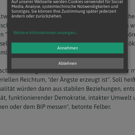
Auf unserer Webseite werden Cookies verwendet für Social
Media, Analyse, systemtechnische Notwendigkeiten und
Sonstiges. Sie können Ihre Zustimmung später jederzeit
wirtschaft angesichts von ökologischen, politische
ändern oder zurückziehen.
ische Erfolgsmessung direkt auf das richten, "was w
Weitere Informationen anzeigen
...
"Attac Österreich" war. "Zuerst sollten wir aufhör
eln." Die Lebensqualität, das Wohlbefinden, die öko
Annehmen
ämlich auch verschlechtern, wenn das BIP steigt.
Ablehnen
schen besser geht, wenn sie nach Erreichen einer m
riellen Reichtum, "der Ängste erzeugt ist". Soll hei
ität würden dann aus stabilen Beziehungen, ents
ität, funktionierender Demokratie, intakter Umwelt 
nnen oder dem BIP messen", betonte Felber.