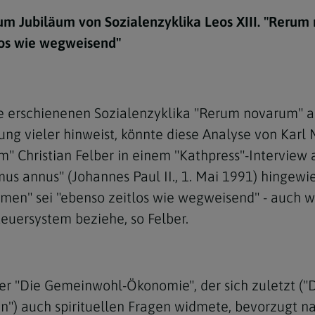
e
twoch
itung
10 Gebote
Trennung/Scheidung
Meldungsarchiv
zum Jubiläum von Sozialenzyklika Leos XIII. "Rerum 
rium für
7 Todsünden
Einsamkeit
los wie wegweisend"
sik
7 Gaben des Heiligen Gei
Trauer
nbildung in deiner
en
Begräbnis
hre erschienenen Sozialenzyklika "Rerum novarum" 
Navigation schließen
he Kurse
ng vieler hinweist, könnte diese Analyse von Karl 
mmelfahrt
achige Gemeinden
Christian Felber in einem "Kathpress"-Interview 
amm
us annus" (Johannes Paul II., 1. Mai 1991) hingewi
Armen" sei "ebenso zeitlos wie wegweisend" - auch 
nam
euersystem beziehe, so Felber.
melfahrt
Navigation schließen
r "Die Gemeinwohl-Ökonomie", der sich zuletzt ("Di
Navigation schließen
gen und Allerseelen
 auch spirituellen Fragen widmete, bevorzugt nac