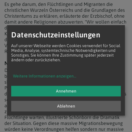
Es gehe darum, den Flüchtlingen und Migranten die
christlichen Wurzeln Österreichs und die Grundlagen des
Christentums zu erklären, erläuterte der Erzbischof, ohne
damit andere Religionen abzuwerten. "Wir wollen einfach
den neu kommenden Menschen unsere Werte zeigen", so
Datenschutzeinstellungen
Kardinal Schönborn. Nichts sei dabei so überzeugend wie
das gelebte Evangelium, unterstrich der Kardinal unter
Verweis auf Mutter Teresa, die von Angehörigen aller
Auf unserer Webseite werden Cookies verwendet für Social
Media, Analyse, systemtechnische Notwendigkeiten und
Religionen sehr verehrt worden war.
Sonstiges. Sie können Ihre Zustimmung später jederzeit
ändern oder zurückziehen.
NOTVERORDNUNG LÖST NICHT PROBLEME
Die sogenannte "Asyl-Notverordnung" der Regierung
beurteilte Kardinal Schönborn auf Nachfrage sehr
Weitere Informationen anzeigen
...
skeptisch. Damit werde die Wurzel der gegenwärtigen
Probleme überhaupt nicht berührt. Vielleicht könne man
Annehmen
die Flüchtlingsströme damit ein wenig aufhalten, aber das
sei auch schon alles. 200.000 Menschen würden derzeit
allein in Libyen auf eine Möglichkeit warten, nach Europa
Ablehnen
zu gelangen, in Griechenland würden schon 60.000
Flüchtlinge warten, illustrierte Schönborn die Dramatik
der Situation. Gegen diese massive Migrationsbewegung
würden keine Verordnungen helfen sondern nur massive