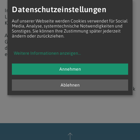
Datenschutzeinstellungen
In Österreich gehört neben dem Stephansdom auch der
Linzer Mariendom zu den von der Vereinigung erfassten
Auf unserer Webseite werden Cookies verwendet für Social
Kirchen, die meisten befinden sich in Deutschland.
Media, Analyse, systemtechnische Notwendigkeiten und
Sonstiges. Sie können Ihre Zustimmung später jederzeit
Außerhalb des deutschsprachigen Raums sind
ändern oder zurückziehen.
Gotteshäuser in Spanien, Italien, Frankreich, Rumänien, in
den Niederlanden, in Tschechien, Lettland und Norwegen
Weitere Informationen anzeigen
...
erfasst.
Annehmen
Ablehnen
zurück