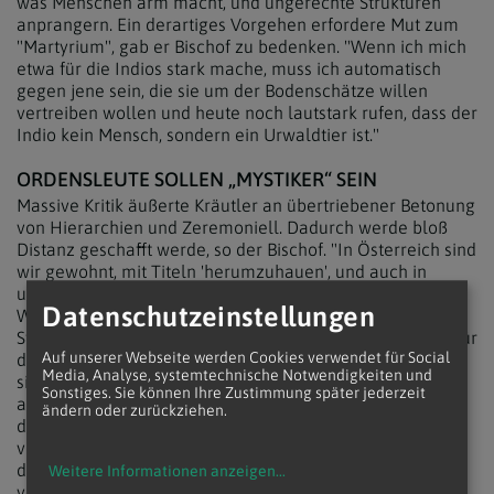
was Menschen arm macht, und ungerechte Strukturen
anprangern. Ein derartiges Vorgehen erfordere Mut zum
"Martyrium", gab er Bischof zu bedenken. "Wenn ich mich
etwa für die Indios stark mache, muss ich automatisch
gegen jene sein, die sie um der Bodenschätze willen
vertreiben wollen und heute noch lautstark rufen, dass der
Indio kein Mensch, sondern ein Urwaldtier ist."
ORDENSLEUTE SOLLEN „MYSTIKER“ SEIN
Massive Kritik äußerte Kräutler an übertriebener Betonung
von Hierarchien und Zeremoniell. Dadurch werde bloß
Distanz geschafft werde, so der Bischof. "In Österreich sind
wir gewohnt, mit Titeln 'herumzuhauen', und auch in
unserer Kirche sind wir so weit gekommen", bemerkte er.
Datenschutzeinstellungen
Wer ein Amt ausübe, solle "nicht abgehoben sein wie die
Stratosphäre von der Erdoberfläche". Vielmehr wäre es für
Auf unserer Webseite werden Cookies verwendet für Social
das Wiederfinden eines "menschlichen Verhältnisses"
Media, Analyse, systemtechnische Notwendigkeiten und
sinnvoll, "wenn wir sagen: Wir sind Geschwister. Wir sind
Sonstiges. Sie können Ihre Zustimmung später jederzeit
alle getaufte Christen." Kirche sei eine Familie und solle
ändern oder zurückziehen.
dies auch zum Ausdruck bringen. Papst Franziskus
vermittle genau dies durch viele Gesten, darunter etwa,
dass er nicht im Apostolischen Palast, sondern im
Weitere Informationen anzeigen
...
vatikanischen Gästehaus wohne.