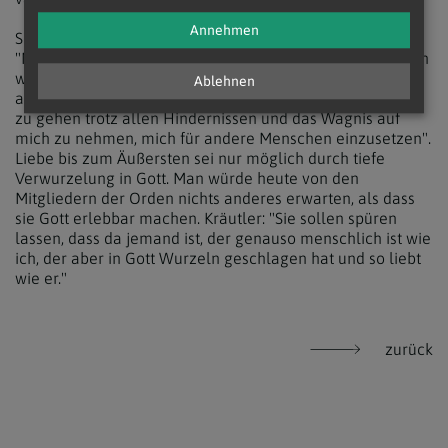
Annehmen
Speziell den Ordensleuten legte Bischof Kräutler nahe,
"Mystiker" zu sein. "Ohne kontemplative Dimension haben
wir keine Chance", sagte er. Mystik sei der ständige Blick
Ablehnen
auf "die tiefste Motivation, die mich dabei führt, den Weg
zu gehen trotz allen Hindernissen und das Wagnis auf
mich zu nehmen, mich für andere Menschen einzusetzen".
Liebe bis zum Äußersten sei nur möglich durch tiefe
Verwurzelung in Gott. Man würde heute von den
Mitgliedern der Orden nichts anderes erwarten, als dass
sie Gott erlebbar machen. Kräutler: "Sie sollen spüren
lassen, dass da jemand ist, der genauso menschlich ist wie
ich, der aber in Gott Wurzeln geschlagen hat und so liebt
wie er."
zurück