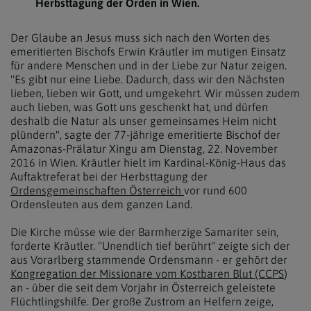
Herbsttagung der Orden in Wien.
Der Glaube an Jesus muss sich nach den Worten des
emeritierten Bischofs Erwin Kräutler im mutigen Einsatz
für andere Menschen und in der Liebe zur Natur zeigen.
"Es gibt nur eine Liebe. Dadurch, dass wir den Nächsten
lieben, lieben wir Gott, und umgekehrt. Wir müssen zudem
auch lieben, was Gott uns geschenkt hat, und dürfen
deshalb die Natur als unser gemeinsames Heim nicht
plündern", sagte der 77-jährige emeritierte Bischof der
Amazonas-Prälatur Xingu am Dienstag, 22. November
2016 in Wien. Kräutler hielt im Kardinal-König-Haus das
Auftaktreferat bei der Herbsttagung der
Ordensgemeinschaften Österreich
vor rund 600
Ordensleuten aus dem ganzen Land.
Die Kirche müsse wie der Barmherzige Samariter sein,
forderte Kräutler. "Unendlich tief berührt" zeigte sich der
aus Vorarlberg stammende Ordensmann - er gehört der
Kongregation der Missionare vom Kostbaren Blut (CCPS
)
an - über die seit dem Vorjahr in Österreich geleistete
Flüchtlingshilfe. Der große Zustrom an Helfern zeige,