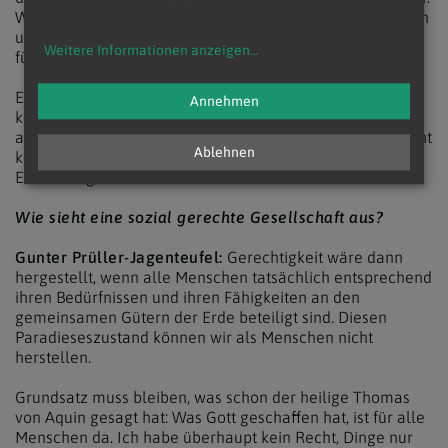
Wenn Flüchtlinge, die in Not geraten sind, zu uns kommen
und eine Partei sagt, die lassen wir nicht rein, dann ist das
Weitere Informationen anzeigen
...
für Christen ein absolutes No-go.
Es ist eine politische Frage, wie wir das alles organisieren
Annehmen
können, das ist nicht einfach. Aber die Menschen
auszuschließen und zu sagen, darum müssen wir uns nicht
Ablehnen
kümmern, die nützen uns nichts, ist eine rein egoistische
Einstellung, die tatsächlich eine Todsünde darstellt.
Wie sieht eine sozial gerechte Gesellschaft aus?
Gunter Prüller-Jagenteufel:
Gerechtigkeit wäre dann
hergestellt, wenn alle Menschen tatsächlich entsprechend
ihren Bedürfnissen und ihren Fähigkeiten an den
gemeinsamen Gütern der Erde beteiligt sind. Diesen
Paradieseszustand können wir als Menschen nicht
herstellen.
Grundsatz muss bleiben, was schon der heilige Thomas
von Aquin gesagt hat: Was Gott geschaffen hat, ist für alle
Menschen da. Ich habe überhaupt kein Recht, Dinge nur