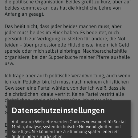
die politische Organisation. Beides greift zu kurz, aber auf
beides kommt es an, das hat die kirchliche Lehre von
Anfang an gesagt.
Das heißt nicht, dass jeder beides machen muss, aber
jeder muss beides im Blick haben. Es bedeutet, mich
persönlich zur Verfügung zu stellen für andere, die Not
leiden – über professionelle Hilfsdienste, indem ich Geld
spende oder mich selbst einbringe, Nachbarschaftshilfe
organisiere, bei der Suppenküche meiner Pfarre aushelfe
usw.
Ich trage aber auch politische Verantwortung, auch wenn
ich kein Politiker bin. Ich muss nach meinem christlichen
Gewissen eine Partei wählen, von der ich weiß, dass sie
die christlichen Ideale vertritt. Keine Partei vertritt alle
christlichen Ideale gleichermaßen, ich muss also
abwägen: Was sind die brennendsten Probleme der
Datenschutzeinstellungen
Gesellschaft?
Auf unserer Webseite werden Cookies verwendet für Social
Eine Partei, die jene, die in der Gesellschaft unten stehen,
Media, Analyse, systemtechnische Notwendigkeiten und
nicht fördert, sondern zu Sündenböcken macht und
Sonstiges. Sie können Ihre Zustimmung später jederzeit
ändern oder zurückziehen.
dadurch ausschließt, ist für Christen einfach nicht wählbar.