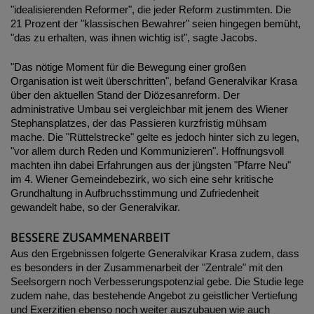
"idealisierenden Reformer", die jeder Reform zustimmten. Die
21 Prozent der "klassischen Bewahrer" seien hingegen bemüht,
"das zu erhalten, was ihnen wichtig ist", sagte Jacobs.
"Das nötige Moment für die Bewegung einer großen
Organisation ist weit überschritten", befand Generalvikar Krasa
über den aktuellen Stand der Diözesanreform. Der
administrative Umbau sei vergleichbar mit jenem des Wiener
Stephansplatzes, der das Passieren kurzfristig mühsam
mache. Die "Rüttelstrecke" gelte es jedoch hinter sich zu legen,
"vor allem durch Reden und Kommunizieren". Hoffnungsvoll
machten ihn dabei Erfahrungen aus der jüngsten "Pfarre Neu"
im 4. Wiener Gemeindebezirk, wo sich eine sehr kritische
Grundhaltung in Aufbruchsstimmung und Zufriedenheit
gewandelt habe, so der Generalvikar.
BESSERE ZUSAMMENARBEIT
Aus den Ergebnissen folgerte Generalvikar Krasa zudem, dass
es besonders in der Zusammenarbeit der "Zentrale" mit den
Seelsorgern noch Verbesserungspotenzial gebe. Die Studie lege
zudem nahe, das bestehende Angebot zu geistlicher Vertiefung
und Exerzitien ebenso noch weiter auszubauen wie auch