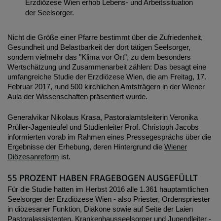
Erzdiözese Wien erhob Lebens- und Arbeitssituation
der Seelsorger.
Nicht die Größe einer Pfarre bestimmt über die Zufriedenheit,
Gesundheit und Belastbarkeit der dort tätigen Seelsorger,
sondern vielmehr das "Klima vor Ort", zu dem besonders
Wertschätzung und Zusammenarbeit zählen: Das besagt eine
umfangreiche Studie der Erzdiözese Wien, die am Freitag, 17.
Februar 2017, rund 500 kirchlichen Amtsträgern in der Wiener
Aula der Wissenschaften präsentiert wurde.
Generalvikar Nikolaus Krasa, Pastoralamtsleiterin Veronika
Prüller-Jagenteufel und Studienleiter Prof. Christoph Jacobs
informierten vorab im Rahmen eines Pressegesprächs über die
Ergebnisse der Erhebung, deren Hintergrund die
Wiener
Diözesanreform
ist.
55 PROZENT HABEN FRAGEBOGEN AUSGEFÜLLT
Für die Studie hatten im Herbst 2016 alle 1.361 hauptamtlichen
Seelsorger der Erzdiözese Wien - also Priester, Ordenspriester
in diözesaner Funktion, Diakone sowie auf Seite der Laien
Pastoralassistenten, Krankenhausseelsorger und Jugendleiter -