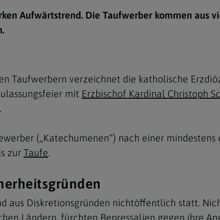
e
twoch
itung
10 Gebote
Trennung/Scheidung
Meldungsarchiv
rken Aufwärtstrend. Die Taufwerber kommen aus vi
rium für
7 Todsünden
Einsamkeit
.
sik
7 Gaben des Heiligen Gei
Trauer
nbildung in deiner
en
Begräbnis
en Taufwerbern verzeichnet die katholische Erzdi
Navigation schließen
he Kurse
ulassungsfeier mit
Erzbischof Kardinal Christoph 
mmelfahrt
achige Gemeinden
.
amm
bewerber („Katechumenen“) nach einer mindestens e
nam
is zur
Taufe
.
melfahrt
Navigation schließen
cherheitsgründen
d aus Diskretionsgründen nichtöffentlich statt. Ni
Navigation schließen
gen und Allerseelen
hen Ländern, fürchten Repressalien gegen ihre Ang