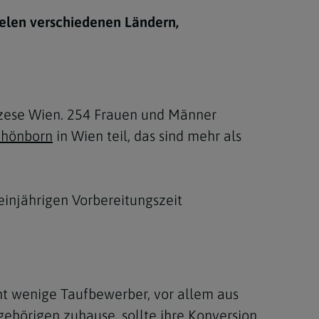
Berufung
elen verschiedenen Ländern,
stes
özese Wien. 254 Frauen und Männer
Schönborn
in Wien teil, das sind mehr als
injährigen Vorbereitungszeit
cht wenige Taufbewerber, vor allem aus
ehörigen zuhause, sollte ihre Konversion