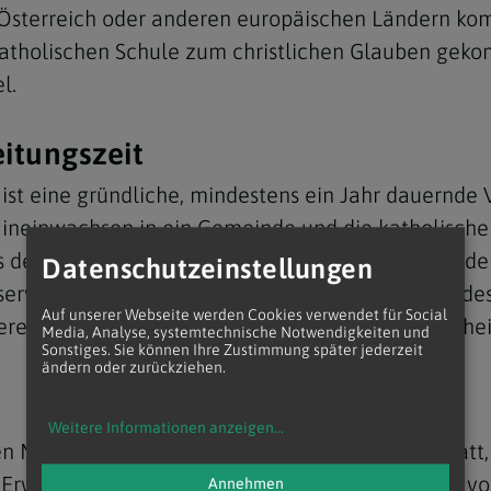
s Österreich oder anderen europäischen Ländern ko
 katholischen Schule zum christlichen Glauben ge
l.
eitungszeit
 ist eine gründliche, mindestens ein Jahr dauernde
ineinwachsen in ein Gemeinde und die katholische A
 es dem Taufwerber und auch uns und den Gemeinden
Datenschutzeinstellungen
eitserwägung.“ Immer wieder müssten Taufwerber d
Auf unserer Webseite werden Cookies verwendet für Social
reitungszeit rechnen, wenn Zweifel an der Echthei
Media, Analyse, systemtechnische Notwendigkeiten und
Sonstiges. Sie können Ihre Zustimmung später jederzeit
ändern oder zurückziehen.
Weitere Informationen anzeigen
...
n Monaten in den 67 Pfarren und Gemeinden statt,
 Erwachsenentaufe ist die
Osternacht
(die Nacht vo
Annehmen