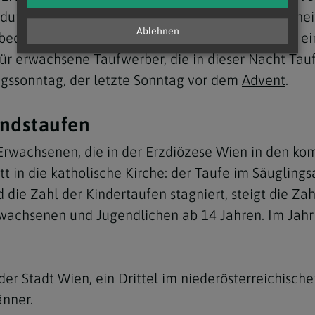
us durch Kreuzestod und Auferstehung die Menschhei
Ablehnen
 bedeutet, war in der Urkirche die Osternacht der e
ür erwachsene Taufwerber, die in dieser Nacht Tau
nigssonntag, der letzte Sonntag vor dem
Advent
.
indstaufen
r Erwachsenen, die in der Erzdiözese Wien in den
itt in die katholische Kirche: der Taufe im Säugling
die Zahl der Kindertaufen stagniert, steigt die Za
rwachsenen und Jugendlichen ab 14 Jahren. Im Jahr
er Stadt Wien, ein Drittel im niederösterreichischem
änner.