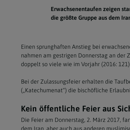
Kirchenbeitrag
Hochschul
Beichte
In Memoriam
Aschermit
Ökumene
Diözesanle
Erwachsenentaufen zeigen sta
Telefonseelsorge
Konservato
Hochzeit & Ehe
Fastenzeit
Personen
die größte Gruppe aus dem Iran
Kirchenmu
Weihe
Karwoche
Pfarren
Erwachsene
Region
Krankensalbung
Ostern
Institution
Einen sprunghaften Anstieg bei erwachsen
Theologisc
nahmen am gestrigen Donnerstag an der Z
Christi Hi
Andersspr
doppelt so viele wie im Vorjahr (2016: 121)
Pfingsten
Organigr
Bei der Zulassungsfeier erhalten die Tauf
Fronleich
(„Katechumenat“) die bischöfliche Erlaubn
Mariä Him
Kein öffentliche Feier aus Si
Erntedank
Die Feier am Donnerstag, 2. März 2017, fan
Allerheili
dem Iran, aber auch aus anderen muslimisc