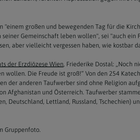
von "einem großen und bewegenden Tag für die Kir
n seiner Gemeinschaft leben wollen", sei "auch ein R
, aber vielleicht vergessen haben, wie kostbar das
Navigation schließen
s der Erzdiözese Wien
, Friederike Dostal: „Noch n
en wollen. Die Freude ist groß!“ Von den 254 Kat
sten der anderen Taufwerber sind ohne Religion au
n Afghanistan und Österreich. Taufwerber stammen
n, Deutschland, Lettland, Russland, Tschechien) und
m Gruppenfoto.