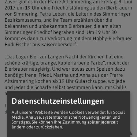
Zuvor gibt es in der
Pfarre Altsimmering
am Freitag, 9. Juni
2017 um 19 Uhr eine Friedhofsführung zu den Bierbrauern
von Simmering. Petra Leban, die Leiterin des Simmeringer
Bezirksmuseums, und ihr Team erzählen über die
bekannten und unbekannten Bierbrauer, die am alten
Simmeringer Friedhof begraben sind. Um 19 Uhr 30
kommt es dann zur Verkostung mit dem Hobby-Bierbrauer
Rudi Fischer aus Kaiserebersdorf.
„Das Lager Bier zur Langen Nacht der Kirchen hat eine
schöne kräftige, orange, kupferfarbene Farbe“, macht der
Bierbrauer neugierig. Und wer etwas zum Speisen dazu
benötigt: Irene, Friedl, Martha und Anna aus der Pfarre
Altsimmering kochen ab 19 Uhr Gulaschsuppe, wo jede
und jeder die Schärfe selbst bestimmen kann, mit Chillis
aus dem Garten von Rudi Fischer.
Datenschutzeinstellungen
Die Pfarre Altsimmering ist bei der Endstation der U3 in
der Kobelgasse 13
Auf unserer Webseite werden Cookies verwendet für Social
Media, Analyse, systemtechnische Notwendigkeiten und
Sonstiges. Sie können Ihre Zustimmung später jederzeit
ändern oder zurückziehen.
zurück