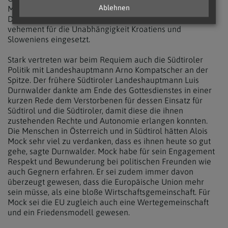
Ablehnen
Mate Grani und der frühere slowenische Außenminister
Dimitrij Rupel. Mock hatte sich zu seiner aktiven Zeit
vehement für die Unabhängigkeit Kroatiens und
Sloweniens eingesetzt.
Stark vertreten war beim Requiem auch die Südtiroler
Politik mit Landeshauptmann Arno Kompatscher an der
Spitze. Der frühere Südtiroler Landeshauptmann Luis
Durnwalder dankte am Ende des Gottesdienstes in einer
kurzen Rede dem Verstorbenen für dessen Einsatz für
Südtirol und die Südtiroler, damit diese die ihnen
zustehenden Rechte und Autonomie erlangen konnten.
Die Menschen in Österreich und in Südtirol hätten Alois
Mock sehr viel zu verdanken, dass es ihnen heute so gut
gehe, sagte Durnwalder. Mock habe für sein Engagement
Respekt und Bewunderung bei politischen Freunden wie
auch Gegnern erfahren. Er sei zudem immer davon
überzeugt gewesen, dass die Europäische Union mehr
sein müsse, als eine bloße Wirtschaftsgemeinschaft. Für
Mock sei die EU zugleich auch eine Wertegemeinschaft
und ein Friedensmodell gewesen.