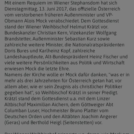
Mit einem Requiem im Wiener Stephansdom hat sich
Dienstagmittag, 13. Juni 2017, das offizielle Österreich
vom verstorbenen früheren Außenminister und VP-
Obmann Alois Mock verabschiedet. Dem Gottesdienst
stand der Wiener Weihbischof Helmut Krätzl vor.
Bundeskanzler Christian Kern, Vizekanzler Wolfgang
Brandstetter, Außenminister Sebastian Kurz sowie
zahlreiche weitere Minister, die Nationalratspräsidenten
Doris Bures und Karlheinz Kopf, zahlreiche
Landeshauptleute, Alt-Bundespräsident Heinz Fischer und
viele weitere Persönlichkeiten aus Politik und Wirtschaft
erwiesen Mock die letzte Ehre.
Namens der Kirche wolle er Mock dafür danken, "was er in
mehr als drei Jahrzehnten für Österreich getan hat, vor
allem aber, wie er sein Zeugnis als christlicher Politiker
gegeben hat", so Weihbischof Krätzl in seiner Predigt.
Krätzl stand dem Gottesdienst u.a. mit dem Linzer
Altbischof Maximilian Aichern, dem Göttweiger Abt
Columban Luser, Hochmeister Bruno Platter vom
Deutschen Orden und den Altäbten Joachim Angerer
(Geras) und Berthold Heigl (Seitenstetten) vor.