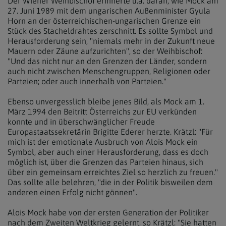
Der Wiener Weihbischof erinnerte u.a. daran, wie Mock am
27. Juni 1989 mit dem ungarischen Außenminister Gyula
Horn an der österreichischen-ungarischen Grenze ein
Stück des Stacheldrahtes zerschnitt. Es sollte Symbol und
Herausforderung sein, "niemals mehr in der Zukunft neue
Mauern oder Zäune aufzurichten", so der Weihbischof:
"Und das nicht nur an den Grenzen der Länder, sondern
auch nicht zwischen Menschengruppen, Religionen oder
Parteien; oder auch innerhalb von Parteien."
Ebenso unvergesslich bleibe jenes Bild, als Mock am 1.
März 1994 den Beitritt Österreichs zur EU verkünden
konnte und in überschwänglicher Freude
Europastaatssekretärin Brigitte Ederer herzte. Krätzl: "Für
mich ist der emotionale Ausbruch von Alois Mock ein
Symbol, aber auch einer Herausforderung, dass es doch
möglich ist, über die Grenzen das Parteien hinaus, sich
über ein gemeinsam erreichtes Ziel so herzlich zu freuen."
Das sollte alle belehren, "die in der Politik bisweilen dem
anderen einen Erfolg nicht gönnen".
Alois Mock habe von der ersten Generation der Politiker
nach dem Zweiten Weltkrieg gelernt, so Krätzl: "Sie hatten