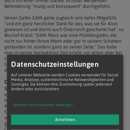
auch mit einer immer stärker sichtbar werdenden
Behinderung "mutig und konsequent" durchgeführt.
Seiner Gattin Edith gelte zugleich sein tiefes Mitgefühl,
"und ein ganz herzlicher Dank für das, was sie für Alois
gewesen ist und damit auch Österreich geschenkt hat", so
Bischof Krätzl: "Edith Mock war eine Politikergattin, die
nicht nur hinter ihrem Mann oder gar in seinem Schatten
gestanden ist, sondern ganz an seiner Seite." Das habe
man in seiner hochaktiven Zeit erlebt, vor allem aber bei
zunehmenden gesundheitlichen Schwierigkeiten.
Datenschutzeinstellungen
Schließlich sei sie auch ganz allein bei seinem Sterben
dabei gewesen.
Auf unserer Webseite werden Cookies verwendet für Social
Media, Analyse, systemtechnische Notwendigkeiten und
DANK AUS SÜDTIROL
Sonstiges. Sie können Ihre Zustimmung später jederzeit
Bundespräsident Alexander van der Bellen konnte wegen
ändern oder zurückziehen.
eines Staatsbesuchs in Ungarn nicht am Requiem
teilnehmen. - Er hatte sich zuvor im Kondolenzbuch im
Weitere Informationen anzeigen
...
Außenministerium eingetragen und Mock als "großen
Staatsmann und echten Europäer" gewürdigt. - Dafür
waren aus dem Ausland zahlreiche Politiker nach Wien
Annehmen
gekommen; u.a. die kroatische Kulturministerin Nina
Obuljen Korinek, der frühere kroatische Außenminister