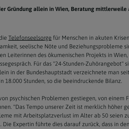
e
twoch
itung
10 Gebote
Trennung/Scheidung
Meldungsarchiv
der Gründung allein in Wien, Beratung mittlerweile
rium für
7 Todsünden
Einsamkeit
sik
7 Gaben des Heiligen Gei
Trauer
nbildung in deiner
 die
Telefonseelsorge
für Menschen in akuten Krisen
en
Begräbnis
samkeit, seelische Nöte und Beziehungsprobleme sin
Navigation schließen
he Kurse
en Leiterinnen des ökumenischen Projekts in Wien,
mmelfahrt
achige Gemeinden
ssegespräch. Für das "24-Stunden-Zuhörangebot" si
amm
llein in der Bundeshauptstadt verzeichnete man sei
in 18.000 Stunden, so die beeindruckende Bilanz.
nam
melfahrt
von psychischen Problemen gestiegen, von einem Fün
Navigation schließen
innen. "Das Tempo unserer Zeit ist merklich höher 
leme mit Arbeitsplatzverlust im Alter ab 50 seie
Navigation schließen
gen und Allerseelen
. Die Expertin führte dies darauf zurück, dass in 