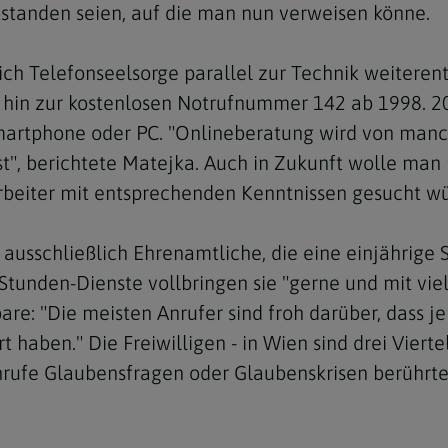
tstanden seien, auf die man nun verweisen könne.
ich Telefonseelsorge parallel zur Technik weiteren
hin zur kostenlosen Notrufnummer 142 ab 1998. 20
Smartphone oder PC. "Onlineberatung wird von ma
Navigation schließen
st", berichtete Matejka. Auch in Zukunft wolle man
rbeiter mit entsprechenden Kenntnissen gesucht w
d ausschließlich Ehrenamtliche, die eine einjährig
-Stunden-Dienste vollbringen sie "gerne und mit vi
are: "Die meisten Anrufer sind froh darüber, dass je
t haben." Die Freiwilligen - in Wien sind drei Vierte
 Anrufe Glaubensfragen oder Glaubenskrisen berührte