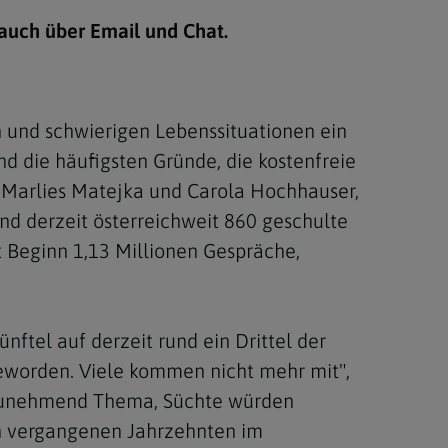
Berufung
 auch über Email und Chat.
stes
 und schwierigen Lebenssituationen ein
d die häufigsten Gründe, die kostenfreie
 Marlies Matejka und Carola Hochhauser,
nd derzeit österreichweit 860 geschulte
t Beginn 1,13 Millionen Gespräche,
ftel auf derzeit rund ein Drittel der
geworden. Viele kommen nicht mehr mit",
n zunehmend Thema, Süchte würden
den vergangenen Jahrzehnten im