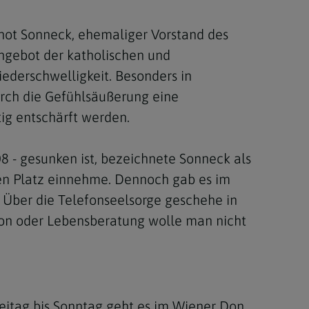
ernot Sonneck, ehemaliger Vorstand des
Angebot der katholischen und
iederschwelligkeit. Besonders in
urch die Gefühlsäußerung eine
ig entschärft werden.
08 - gesunken ist, bezeichnete Sonneck als
xen Platz einnehme. Dennoch gab es im
. Über die Telefonseelsorge geschehe in
tion oder Lebensberatung wolle man nicht
reitag bis Sonntag geht es im Wiener Don