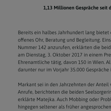
Kirchenbeitrag
Hochschul
Beichte
In Memoriam
Aschermit
Ökumene
Diözesanle
1,13 Millionen Gespräche seit 
Telefonseelsorge
Konservato
Hochzeit & Ehe
Fastenzeit
Personen
Kirchenmu
Weihe
Karwoche
Pfarren
Erwachsene
Bereits ein halbes Jahrhundert lang bietet
Region
Krankensalbung
Ostern
Institution
offenes Ohr, Beratung und Begleitung. Ein
Theologisc
Nummer 142 anzurufen, erklärten die beid
Christi Hi
Andersspr
am Dienstag, 3. Oktober 2017 in einem Pre
Pfingsten
Organigr
Ehrenamtliche tätig, davon 150 in Wien. A
darunter nur im Vorjahr 35.000 Gespräche 
Fronleich
Mariä Him
Markant sei in den Jahrzehnten der Anteil 
Anrufe, berichteten die beiden Seelsorger
Erntedank
erklärte Matejka. Auch Mobbing oder Prob
Allerheili
hingegen seltener als früher angesprochen