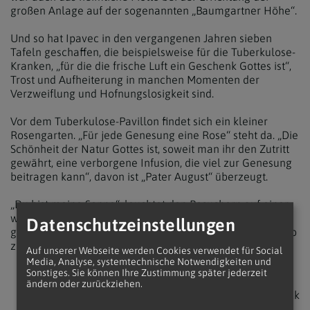
großen Anlage auf der sogenannten „Baumgartner Höhe“.
Und so hat Ipavec in den vergangenen Jahren sieben
Tafeln geschaffen, die beispielsweise für die Tuberkulose-
Kranken, „für die die frische Luft ein Geschenk Gottes ist“,
Trost und Aufheiterung in manchen Momenten der
Verzweiflung und Hofnungslosigkeit sind.
Vor dem Tuberkulose-Pavillon findet sich ein kleiner
Rosengarten. „Für jede Genesung eine Rose“ steht da. „Die
Schönheit der Natur Gottes ist, soweit man ihr den Zutritt
gewährt, eine verborgene Infusion, die viel zur Genesung
beitragen kann“, davon ist „Pater August“ überzeugt.
„Du bist meine Sonne“, leuchtet den Besuchern auf einer
weiteren Tafel entgegen. Und eine andere Tafel fasst das
Datenschutzeinstellungen
ganze Wirken des Seelsorgers in diesem „Garten Eden“ so
zusammen: „Nur die Liebe zählt.“
Auf unserer Webseite werden Cookies verwendet für Social
Media, Analyse, systemtechnische Notwendigkeiten und
Sonstiges. Sie können Ihre Zustimmung später jederzeit
ändern oder zurückziehen.
zurück