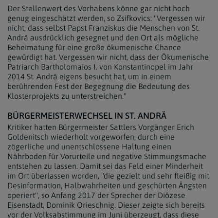
Der Stellenwert des Vorhabens könne gar nicht hoch
genug eingeschätzt werden, so Zsifkovics: "Vergessen wir
nicht, dass selbst Papst Franziskus die Menschen von St.
Andrä ausdrücklich gesegnet und den Ort als mögliche
Beheimatung für eine große ökumenische Chance
gewürdigt hat. Vergessen wir nicht, dass der Ökumenische
Patriarch Bartholomaios I. von Konstantinopel im Jahr
2014 St. Andrä eigens besucht hat, um in einem
berührenden Fest der Begegnung die Bedeutung des
Klosterprojekts zu unterstreichen."
BÜRGERMEISTERWECHSEL IN ST. ANDRÄ
Kritiker hatten Bürgermeister Sattlers Vorgänger Erich
Goldenitsch wiederholt vorgeworfen, durch eine
zögerliche und unentschlossene Haltung einen
Nährboden für Vorurteile und negative Stimmungsmache
entstehen zu lassen. Damit sei das Feld einer Minderheit
im Ort überlassen worden, "die gezielt und sehr fleißig mit
Desinformation, Halbwahrheiten und geschürten Ängsten
operiert", so Anfang 2017 der Sprecher der Diözese
Eisenstadt, Dominik Orieschnig. Dieser zeigte sich bereits
vor der Volksabstimmung im Juni überzeugt, dass diese