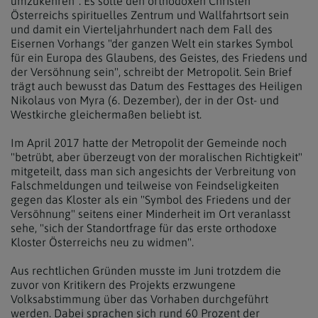
umzukehren". Es solle den orthodoxen Christen
Österreichs spirituelles Zentrum und Wallfahrtsort sein
und damit ein Vierteljahrhundert nach dem Fall des
Eisernen Vorhangs "der ganzen Welt ein starkes Symbol
für ein Europa des Glaubens, des Geistes, des Friedens und
der Versöhnung sein", schreibt der Metropolit. Sein Brief
trägt auch bewusst das Datum des Festtages des Heiligen
Nikolaus von Myra (6. Dezember), der in der Ost- und
Westkirche gleichermaßen beliebt ist.
Im April 2017 hatte der Metropolit der Gemeinde noch
"betrübt, aber überzeugt von der moralischen Richtigkeit"
mitgeteilt, dass man sich angesichts der Verbreitung von
Falschmeldungen und teilweise von Feindseligkeiten
gegen das Kloster als ein "Symbol des Friedens und der
Versöhnung" seitens einer Minderheit im Ort veranlasst
sehe, "sich der Standortfrage für das erste orthodoxe
Kloster Österreichs neu zu widmen".
Aus rechtlichen Gründen musste im Juni trotzdem die
zuvor von Kritikern des Projekts erzwungene
Volksabstimmung über das Vorhaben durchgeführt
werden. Dabei sprachen sich rund 60 Prozent der