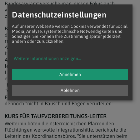
Bundesasylamt versuche man, diesen Fokus auch
verständlich zu machen. Von Behördenseite heiße es, die
Datenschutzeinstellungen
zuständigen Leute würden dahingehend geschult.
Auf unserer Webseite werden Cookies verwendet für Social
Bereits seit dem Jahreswechsel 2016/17 sind laut Dostal
Media, Analyse, systemtechnische Notwendigkeiten und
die Chancen, mit christlicher Taufe Asyl zu bekommen,
Sonstiges. Sie können Ihre Zustimmung später jederzeit
rapide gesunken. In Extremfällen kämen die
ändern oder zurückziehen.
Asylbehörden zu "furchtbaren Fehleinschätzungen",
besonders hinsichtlich der Lage im Herkunftsland.
Weitere Informationen anzeigen
...
Afghanistan aufgrund der in der Verfassung
festgeschriebenen Religionsfreiheit etwa als "sicheres
Land" zu sehen - "mit der Begründung, es passiert einem
Annehmen
eh nichts, wenn man Christ ist und zuhause bleibt" - sei
"haarsträubend". Dostal sprach hier von einer
Ablehnen
"Vermischung von Fremden- und Christentums-
Feindlichkeit". Insgesamt dürfe man die Behörden
dennoch "nicht in Bausch und Bogen verurteilen".
KURS FÜR TAUFVORBEREITUNGS-LEITER
Weiterhin böten die österreichischen Pfarren den
Flüchtlingen wertvolle Integrationshilfe, berichtete die
Leiterin des Koordinationsbüros. "Sie unterstützen beim