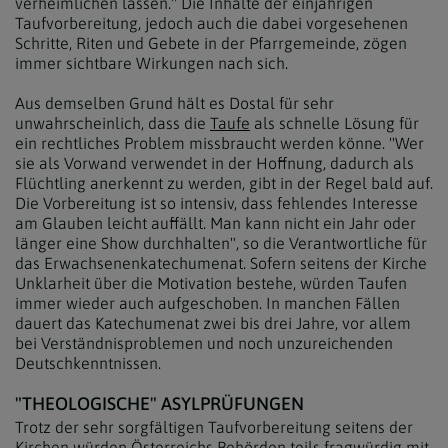
verheimlichen lassen." Die Inhalte der einjährigen
Taufvorbereitung, jedoch auch die dabei vorgesehenen
Schritte, Riten und Gebete in der Pfarrgemeinde, zögen
immer sichtbare Wirkungen nach sich.
Aus demselben Grund hält es Dostal für sehr
unwahrscheinlich, dass die
Taufe
als schnelle Lösung für
ein rechtliches Problem missbraucht werden könne. "Wer
sie als Vorwand verwendet in der Hoffnung, dadurch als
Flüchtling anerkennt zu werden, gibt in der Regel bald auf.
Die Vorbereitung ist so intensiv, dass fehlendes Interesse
am Glauben leicht auffällt. Man kann nicht ein Jahr oder
länger eine Show durchhalten", so die Verantwortliche für
das Erwachsenenkatechumenat. Sofern seitens der Kirche
Unklarheit über die Motivation bestehe, würden Taufen
immer wieder auch aufgeschoben. In manchen Fällen
dauert das Katechumenat zwei bis drei Jahre, vor allem
bei Verständnisproblemen und noch unzureichenden
Deutschkenntnissen.
"THEOLOGISCHE" ASYLPRÜFUNGEN
Trotz der sehr sorgfältigen Taufvorbereitung seitens der
Kirchen würden Österreichs Behörden teils fragwürdig mit