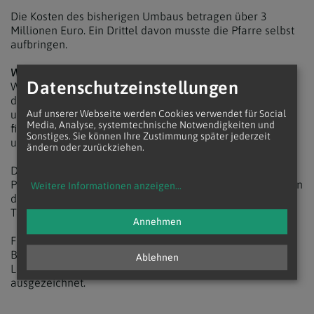
Die Kosten des bisherigen Umbaus betragen über 3
Millionen Euro. Ein Drittel davon musste die Pfarre selbst
aufbringen.
Was das Besondere des Pfarrhofs ist?
Datenschutzeinstellungen
Wimmer: „Er bildet jetzt das Zentrum der Gemeinde und
der Pfarrgemeinschaft mit Büros für Priester, Kaplan usw.
und bietet Platz für die Priesterwohnung. Darüber hinaus
Auf unserer Webseite werden Cookies verwendet für Social
Media, Analyse, systemtechnische Notwendigkeiten und
finden zahlreiche kulturelle Veranstaltungen in und rund
Sonstiges. Sie können Ihre Zustimmung später jederzeit
um den Pfarrhof statt.
ändern oder zurückziehen.
Der Pfarrhof bietet nicht nur der Gottesdienstgemeinde
Platz, sondern allen Menschen. Sei es durch Vermietungen
Weitere Informationen anzeigen
...
der Räumlichkeiten für Feiern aller Art oder für
Tanzkurse.“
Annehmen
Für ihr Engagement bei der Pfarrhof-Renovierung wurde
Brigitta Kalina mit der Ehrennadel in Gold mit
Ablehnen
Lorbeerkranz der Marktgemeinde Gaweinstal
ausgezeichnet.