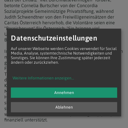
betonte Cornelia Burtscher von der Concordia
Sozialprojekte Gemeinnützige Privatstiftung, während
Judith Schwendtner von den Freiwilligeneinsätzen der
Caritas Österreich hervorhob, die Volontäre seien eine
"Bereicherung" für Österreich: "Sie bringen viel
Unbezahlbares in unsere Gesellschaft ein, als soziale
Datenschutzeinstellungen
Botschafter für ein offenes Europa."
Auf unserer Webseite werden Cookies verwendet für Social
Insgesamt haben allein im Vorjahr 404 Österreicher einen
Media, Analyse, systemtechnische Notwendigkeiten und
mindestens dreimonatigen freiwilligen Auslandseinsatz
Sonstiges. Sie können Ihre Zustimmung später jederzeit
geleistet, geht aus einem aktuellen Bericht der
ändern oder zurückziehen.
Freiwilligendienst-Servicestelle "WeltWegWeiser" hervor,
Tendenz steigend. Der häufigste Einsatzbereich ist
Weitere Informationen anzeigen
...
demnach die pädagogische bzw. soziale Arbeit mit
Kindern und Jugendlichen, gefolgt von Bildung und
Medizin, Menschenrechtsarbeit, Administration sowie
Annehmen
Handwerk und Technik. Über 80 Prozent der Volontäre
sind zwischen 18 und 25 Jahre alt, zwei Drittel von ihnen
Ablehnen
sind weiblich. Rund 200 Freiwilligeneinsätze pro Jahr
werden von der Austrian Development Agency (ADA)
finanziell unterstützt.