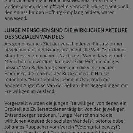
Auch viele künftig in Holocaust-Gedenkstätten tätige
Gedenkdiener, deren offizielle Verabschiedung traditionell
den Anlass für den Hofburg-Empfang bildete, waren
anwesend.
JUNGE MENSCHEN SIND DIE WIRKLICHEN AKTEURE
DES SOZIALEN WANDELS
Als gemeinsames Ziel der verschiedenen Einsatzformen
bezeichnete es der Bundespräsident, die Welt "ein kleines
Stück besser zu machen". Nachsatz: "Wenn das viel mehr
Menschen tun würden, dann wäre die Welt um einiges
besser." Von Bedeutung seien auch die vielen neuen
Eindrücke, die man bei der Rückkehr nach Hause
mitnehme. "Man sieht das Leben in Österreich mit
anderen Augen", so Van der Bellen über Begegnungen mit
Freiwilligen im Ausland.
Vorgestellt wurden die jungen Freiwilligen, von denen ein
Großteil als Zivilersatzdiener tätig ist, von den jeweiligen
Entsendeorganisationen. "Junge Menschen sind die
wirklichen Akteure des sozialen Wandels", betonte dabei
Johannes Ruppacher vom Verein "Volontariat bewegt";
dass der Einsatz "viel Durchhaltevermögen" fordere,