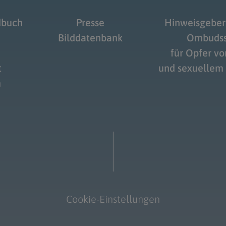
dbuch
Presse
Hinweisgeber
Bilddatenbank
Ombudss
für Opfer v
t
und sexuellem
m
Cookie-Einstellungen