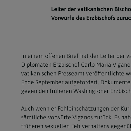
Kirchenbeitrag
Hochschul
Beichte
In Memoriam
Aschermit
Ökumene
Diözesanle
Leiter der vatikanischen Bisch
Telefonseelsorge
Konservato
Hochzeit & Ehe
Fastenzeit
Personen
Vorwürfe des Erzbischofs zurüc
Kirchenmu
Weihe
Karwoche
Pfarren
Erwachsene
Region
Krankensalbung
Ostern
Institution
Theologisc
In einem offenen Brief hat der Leiter der 
Christi Hi
Andersspr
Diplomaten Erzbischof Carlo Maria Vigano
Pfingsten
Organigr
vatikanischen Presseamt veröffentlichte w
Ende September aufgefordert, Dokumente 
Fronleich
gegen den früheren Washingtoner Erzbisch
Mariä Him
Auch wenn er Fehleinschätzungen der Kurie
Erntedank
sämtliche Vorwürfe Viganos zurück. Es ha
Allerheili
früheren sexuellen Fehlverhaltens gegenü