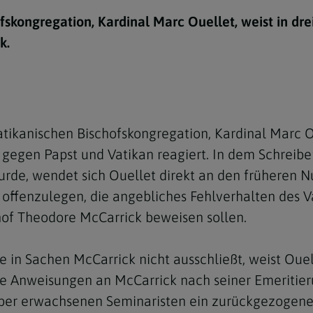
e
twoch
itung
10 Gebote
Trennung/Scheidung
Meldungsarchiv
ofskongregation, Kardinal Marc Ouellet, weist in dr
rium für
7 Todsünden
Einsamkeit
k.
sik
7 Gaben des Heiligen Gei
Trauer
nbildung in deiner
en
Begräbnis
Navigation schließen
he Kurse
vatikanischen Bischofskongregation, Kardinal Marc O
mmelfahrt
achige Gemeinden
 gegen Papst und Vatikan reagiert. In dem Schreib
amm
urde, wendet sich Ouellet direkt an den früheren Nu
offenzulegen, die angebliches Fehlverhalten des
nam
of Theodore McCarrick beweisen sollen.
melfahrt
Navigation schließen
 in Sachen McCarrick nicht ausschließt, weist Ouel
be Anweisungen an McCarrick nach seiner Emeritie
Navigation schließen
gen und Allerseelen
ber erwachsenen Seminaristen ein zurückgezogenes