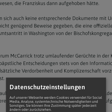
wesen, die Franziskus dann aufgehoben hätte.
n sich auch keine entsprechende Dokumente mit Un
icht genügend Beweise gegeben, die eine offizielle
 Amtsantritt in Washington von der Bischofskongr
Navigation schließen
warum McCarrick trotz umlaufender Gerüchte in der 
äpstliche Entscheidungen stets von den Informatio
sätzliche Verdorbenheit und Komplizenschaft vorz
st.
Datenschutzeinstellungen
laubnis, so der kanadische Kurienkardinal. Er schil
Auf unserer Webseite werden Cookies verwendet für Social
ierend auf der Aktenlage in seiner Behörde wie auf
Media, Analyse, systemtechnische Notwendigkeiten und
Sonstiges. Sie können Ihre Zustimmung später jederzeit
ändern oder zurückziehen.