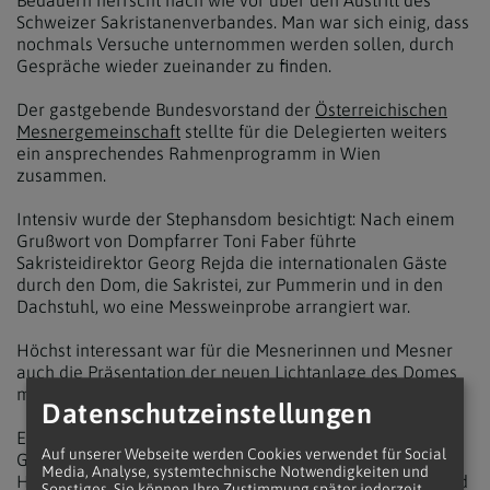
Bedauern herrscht nach wie vor über den Austritt des
Schweizer Sakristanenverbandes. Man war sich einig, dass
nochmals Versuche unternommen werden sollen, durch
Gespräche wieder zueinander zu finden.
Der gastgebende Bundesvorstand der
Österreichischen
Mesnergemeinschaft
stellte für die Delegierten weiters
ein ansprechendes Rahmenprogramm in Wien
zusammen.
Intensiv wurde der Stephansdom besichtigt: Nach einem
Grußwort von Dompfarrer Toni Faber führte
Sakristeidirektor Georg Rejda die internationalen Gäste
durch den Dom, die Sakristei, zur Pummerin und in den
Dachstuhl, wo eine Messweinprobe arrangiert war.
Höchst interessant war für die Mesnerinnen und Mesner
auch die Präsentation der neuen Lichtanlage des Domes
mit einer Vielzahl an Programmierungsmöglichkeiten.
Datenschutzeinstellungen
Einen besonderen Höhepunkt bildete jedoch ein
Auf unserer Webseite werden Cookies verwendet für Social
Gottesdienst mit Kardinal Schönborn in dessen
Media, Analyse, systemtechnische Notwendigkeiten und
Hauskapelle, bei der der Erzbischof den Mesnerinnen und
Sonstiges. Sie können Ihre Zustimmung später jederzeit