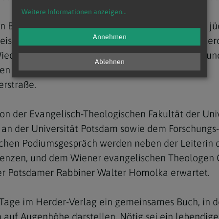
Weitere Informationen anzeigen
...
Buch, dass es über Jahrhunderte keine positive j
Annehmen
beispielsweise als ein Symbol der christlichen Unt
iederentdeckung des historischen Jesus stattgefun
Ablehnen
sen "Verankerung im Judentum" nicht verdecken.
erstraße.
n der Evangelisch-Theologischen Fakultät der Univ
n der Universität Potsdam sowie dem Forschungs- 
ichen Podiumsgespräch werden neben der Leiterin des
 Lenzen, und dem Wiener evangelischen Theologen C
er Potsdamer Rabbiner Walter Homolka erwartet.
 Tage im Herder-Verlag ein gemeinsames Buch, in d
uf Augenhöhe darstellen. Nötig sei ein lebendige