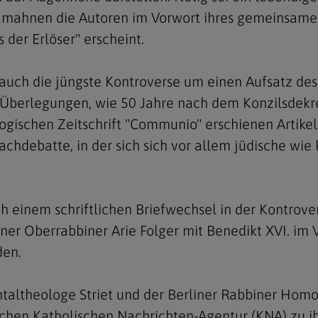
n, mahnen die Autoren im Vorwort ihres gemeinsamen
 der Erlöser" erscheint.
uch die jüngste Kontroverse um einen Aufsatz des 
 Überlegungen, wie 50 Jahre nach dem Konzilsdekre
logischen Zeitschrift "Communio" erschienen Artik
 Fachdebatte, in der sich sich vor allem jüdische 
h einem schriftlichen Briefwechsel in der Kontrov
er Oberrabbiner Arie Folger mit Benedikt XVI. im V
den.
altheologe Striet und der Berliner Rabbiner Homol
schen Katholischen Nachrichten-Agentur (KNA) zu ih