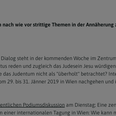
e
twoch
itung
10 Gebote
Trennung/Scheidung
Meldungsarchiv
rium für
7 Todsünden
Einsamkeit
sik
m nach wie vor strittige Themen in der Annäherun
7 Gaben des Heiligen Gei
Trauer
nbildung in deiner
en
Begräbnis
Navigation schließen
he Kurse
mmelfahrt
achige Gemeinden
en Dialog steht in der kommenden Woche im Zentrum
amm
stus reden und zugleich das Judesein Jesu würdigen?
nam
ie das Judentum nicht als "überholt" betrachtet? In
om 29. bis 31. Jänner 2019 in Wien nachgehen und 
melfahrt
Navigation schließen
fentlichen Podiumsdiskussion
am Dienstag; Eine zent
Navigation schließen
gen und Allerseelen
iner internationalen Tagung in Wien: Wie kann man