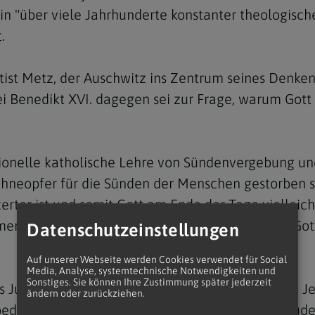
n "über viele Jahrhunderte konstanter theologische
.
st Metz, der Auschwitz ins Zentrum seines Denkens 
i Benedikt XVI. dagegen sei zur Frage, warum Gott 
ditionelle katholische Lehre von Sündenvergebung u
Sühneopfer für die Sünden der Menschen gestorben s
terter ist und somit Gott am Ende der Tage vielleic
en sind". Jesus habe nicht sterben, sondern für Go
Datenschutzeinstellungen
Auf unserer Webseite werden Cookies verwendet für Social
Media, Analyse, systemtechnische Notwendigkeiten und
Sonstiges. Sie können Ihre Zustimmung später jederzeit
s Jude war, könne ein neues Bild des historischen 
ändern oder zurückziehen.
e bedeute, müsse aber immer im Dialog mit dem Ju