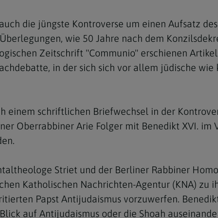
uch die jüngste Kontroverse um einen Aufsatz des 
 Überlegungen, wie 50 Jahre nach dem Konzilsdekre
logischen Zeitschrift "Communio" erschienen Artik
 Fachdebatte, in der sich sich vor allem jüdische 
h einem schriftlichen Briefwechsel in der Kontrov
er Oberrabbiner Arie Folger mit Benedikt XVI. im V
den.
altheologe Striet und der Berliner Rabbiner Homol
schen Katholischen Nachrichten-Agentur (KNA) zu ih
erten Papst Antijudaismus vorzuwerfen. Benedikt XV
 Blick auf Antijudaismus oder die Shoah auseinande