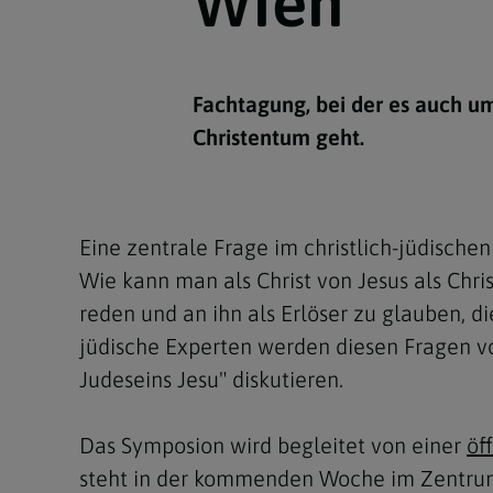
Wien
Kirchenbeitrag
Hochschul
Beichte
In Memoriam
Aschermit
Ökumene
Diözesanle
Telefonseelsorge
Konservato
Hochzeit & Ehe
Fastenzeit
Personen
Kirchenmu
Fachtagung, bei der es auch u
Weihe
Karwoche
Pfarren
Erwachsene
Christentum geht.
Region
Krankensalbung
Ostern
Institution
Theologisc
Christi Hi
Andersspr
Eine zentrale Frage im christlich-jüdisch
Pfingsten
Organigr
Wie kann man als Christ von Jesus als Chri
Fronleich
reden und an ihn als Erlöser zu glauben, d
jüdische Experten werden diesen Fragen v
Mariä Him
Judeseins Jesu" diskutieren.
Erntedank
Das Symposion wird begleitet von einer
öf
Allerheili
steht in der kommenden Woche im Zentrum e