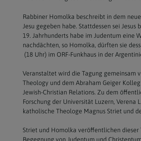
Rabbiner Homolka beschreibt in dem neuen 
Jesu gegeben habe. Stattdessen sei Jesus 
19. Jahrhunderts habe im Judentum eine W
nachdächten, so Homolka, dürften sie des
(18 Uhr) im ORF-Funkhaus in der Argentini
Veranstaltet wird die Tagung gemeinsam vo
Theology und dem Abraham Geiger Kolleg a
Jewish-Christian Relations. Zu dem öffentl
Forschung der Universität Luzern, Verena
katholische Theologe Magnus Striet und d
Striet und Homolka veröffentlichen dieser
Begegnung von Judentum und Christentum a