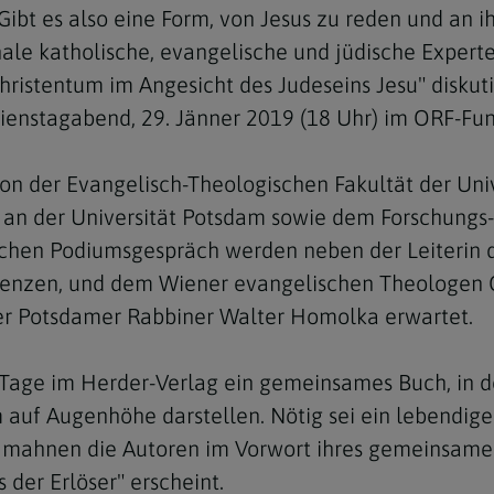
ibt es also eine Form, von Jesus zu reden und an i
onale katholische, evangelische und jüdische Exper
ristentum im Angesicht des Judeseins Jesu" diskut
ienstagabend, 29. Jänner 2019 (18 Uhr) im ORF-Funk
Navigation schließen
n der Evangelisch-Theologischen Fakultät der Univ
n der Universität Potsdam sowie dem Forschungs- 
ichen Podiumsgespräch werden neben der Leiterin des
 Lenzen, und dem Wiener evangelischen Theologen C
er Potsdamer Rabbiner Walter Homolka erwartet.
 Tage im Herder-Verlag ein gemeinsames Buch, in d
uf Augenhöhe darstellen. Nötig sei ein lebendige
n, mahnen die Autoren im Vorwort ihres gemeinsamen
 der Erlöser" erscheint.