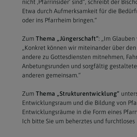
nicht ,Pfarrinsider’ sind“, schreibt der B
Etwa durch Aufmerksamkeit für die Bedürfn
oder ins Pfarrheim bringen.“
Zum
Thema „Jüngerschaft“
: „Im Glauben
„Konkret können wir miteinander über den
andere zu Gottesdiensten mitnehmen, Fahrg
Anbetungsrunden und sorgfältig gestaltete E
anderen gemeinsam.“
Zum
Thema „Strukturentwicklung“
unters
Entwicklungsraum und die Bildung von Pfar
Entwicklungsräume in die Form eines Pfar
Ich bitte Sie um beherztes und furchtlose