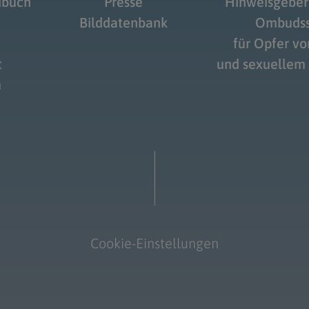
dbuch
Presse
Hinweisgeber
Bilddatenbank
Ombudss
für Opfer v
t
und sexuellem
m
Cookie-Einstellungen