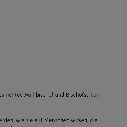
Berufung
stes
 richtet Weihbischof und Bischofsvikar
 werden, wie sie auf Menschen wirken, die