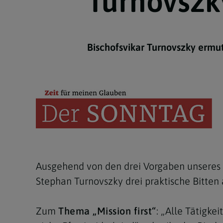
Turnovszk
Kirchenbeitrag
Hochschul
Beichte
In Memoriam
Aschermit
Ökumene
Diözesanle
Telefonseelsorge
Konservato
Hochzeit & Ehe
Fastenzeit
Personen
Kirchenmu
Bischofsvikar Turnovszky ermut
Weihe
Karwoche
Pfarren
Erwachsene
Region
Krankensalbung
Ostern
Institution
Theologisc
Christi Hi
Andersspr
Pfingsten
Organigr
Fronleich
Mariä Him
Ausgehend von den drei Vorgaben unseres E
Stephan Turnovszky drei praktische Bitten 
Erntedank
Allerheili
Zum
Thema „Mission first“
: „Alle Tätigke