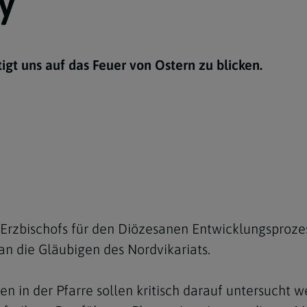
y
e
twoch
itung
10 Gebote
Trennung/Scheidung
Meldungsarchiv
rium für
7 Todsünden
Einsamkeit
sik
igt uns auf das Feuer von Ostern zu blicken.
7 Gaben des Heiligen Gei
Trauer
nbildung in deiner
en
Begräbnis
Navigation schließen
he Kurse
mmelfahrt
achige Gemeinden
amm
nam
melfahrt
rzbischofs für den Diözesanen Entwicklungsprozess
an die Gläubigen des Nordvikariats.
Navigation schließen
Navigation schließen
gen und Allerseelen
iten in der Pfarre sollen kritisch darauf untersucht