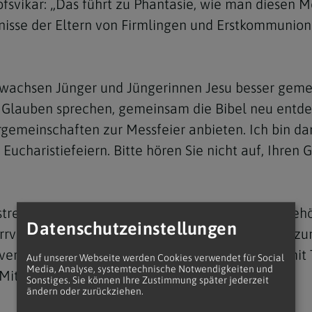
ischofsvikar: „Das führt zu Phantasie, wie man die
isse der Eltern von Firmlingen und Erstkommunionki
 wachsen Jünger und Jüngerinnen Jesu besser gemei
Navigation schließen
 Glauben sprechen, gemeinsam die Bibel neu entde
emeinschaften zur Messfeier anbieten. Ich bin dank
ucharistiefeiern. Bitte hören Sie nicht auf, Ihren G
treicht der Bischofsvikar: „Zur Gemeinsamkeit gehö
Datenschutzeinstellungen
rverbänden. Unser Erzbischof wünscht, dass bis zu
rverbandes oder gar einer gemeinsamen Pfarre mit
Auf unserer Webseite werden Cookies verwendet für Social
Media, Analyse, systemtechnische Notwendigkeiten und
s Mitgehen bei dieser Neuordnung.“
Sonstiges. Sie können Ihre Zustimmung später jederzeit
ändern oder zurückziehen.