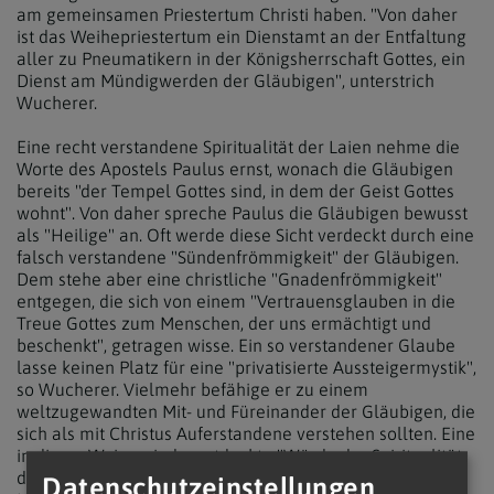
am gemeinsamen Priestertum Christi haben. "Von daher
ist das Weihepriestertum ein Dienstamt an der Entfaltung
aller zu Pneumatikern in der Königsherrschaft Gottes, ein
Dienst am Mündigwerden der Gläubigen", unterstrich
Wucherer.
Eine recht verstandene Spiritualität der Laien nehme die
Worte des Apostels Paulus ernst, wonach die Gläubigen
bereits "der Tempel Gottes sind, in dem der Geist Gottes
wohnt". Von daher spreche Paulus die Gläubigen bewusst
als "Heilige" an. Oft werde diese Sicht verdeckt durch eine
falsch verstandene "Sündenfrömmigkeit" der Gläubigen.
Dem stehe aber eine christliche "Gnadenfrömmigkeit"
entgegen, die sich von einem "Vertrauensglauben in die
Treue Gottes zum Menschen, der uns ermächtigt und
beschenkt", getragen wisse. Ein so verstandener Glaube
lasse keinen Platz für eine "privatisierte Aussteigermystik",
so Wucherer. Vielmehr befähige er zu einem
weltzugewandten Mit- und Füreinander der Gläubigen, die
sich als mit Christus Auferstandene verstehen sollten. Eine
in dieser Weise wiederentdeckte "Würde der Spiritualität
der Laien" sei unabdingbar für die immer wieder aufs
Datenschutzeinstellungen