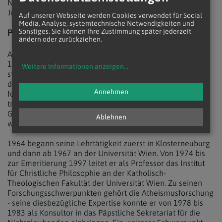
Neue nötige Erneuerung der Kirche, resümierte der
Jubilar.
Auf unserer Webseite werden Cookies verwendet für Social
Media, Analyse, systemtechnische Notwendigkeiten und
PRIESTER UND PHILOSOPH
Sonstiges. Sie können Ihre Zustimmung später jederzeit
ändern oder zurückziehen.
Augustinus Karl Wucherer-Huldenfeld wurde am 1. Juli
1929 im steirischen Gleinstätten geboren. Ab 1947
Weitere Informationen anzeigen
...
studierte er Philosophie, Psychologie und Ethnologie an
der Universität Wien, wo er 1957 promovierte. Darauf
Annehmen
folgte bis 1961 in InnsbrucK das Theologiestudium. 1956
trat Wucher-Huldenfeld in das Prämonstratenserstift
Geras ein, nahm den Ordensnamen Augustinus an und
Ablehnen
wurde 1961 zum Priester geweiht.
1964 begann seine Lehrtätigkeit zuerst in Klosterneuburg
und dann ab 1967 an der Universität Wien. Von 1974 bis
zur Emeritierung 1997 leitet er als Professor das Institut
für Christliche Philosophie an der Katholisch-
Theologischen Fakultät der Universität Wien. Zu seinen
Forschungsschwerpunkten gehört die Atheismusforschung
- seine diesbezügliche Expertise konnte er von 1978 bis
1983 als Konsultor in das Päpstliche Sekretariat für die