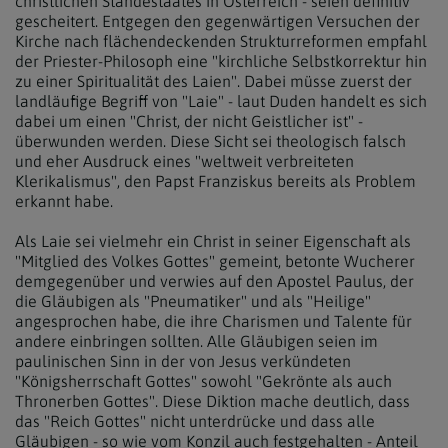
christlichen Ständestaates in Österreich - seien definitiv
gescheitert. Entgegen den gegenwärtigen Versuchen der
Kirche nach flächendeckenden Strukturreformen empfahl
der Priester-Philosoph eine "kirchliche Selbstkorrektur hin
zu einer Spiritualität des Laien". Dabei müsse zuerst der
landläufige Begriff von "Laie" - laut Duden handelt es sich
dabei um einen "Christ, der nicht Geistlicher ist" -
überwunden werden. Diese Sicht sei theologisch falsch
und eher Ausdruck eines "weltweit verbreiteten
Klerikalismus", den Papst Franziskus bereits als Problem
erkannt habe.
Als Laie sei vielmehr ein Christ in seiner Eigenschaft als
"Mitglied des Volkes Gottes" gemeint, betonte Wucherer
demgegenüber und verwies auf den Apostel Paulus, der
die Gläubigen als "Pneumatiker" und als "Heilige"
angesprochen habe, die ihre Charismen und Talente für
andere einbringen sollten. Alle Gläubigen seien im
paulinischen Sinn in der von Jesus verkündeten
"Königsherrschaft Gottes" sowohl "Gekrönte als auch
Thronerben Gottes". Diese Diktion mache deutlich, dass
das "Reich Gottes" nicht unterdrücke und dass alle
Gläubigen - so wie vom Konzil auch festgehalten - Anteil