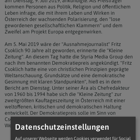
am Dienstag, 9. Juli 2019, ankündigte. Als Preisträger
kommen Personen aus Politik, Religion und öffentlichem
Leben infrage, die mit ihrem Leben und Wirken in
Österreich der wachsenden Polarisierung, den "lose
gewordenen gesellschaftlichen Klammern" und dem
Zweifel am Projekt Europa entgegenwirken.
Am 5. Mai 2019 wäre der "Ausnahmejournalist" Fritz
Csoklich 90 Jahre alt geworden, erinnerte die "Kleine
Zeitung". An diesem Tag hatte die Styria Media Group den
nach ihm benannten Demokratiepreis angekündigt. "Fritz
Csoklich hatte eine von christlichen Prinzipien geprägte
Weltanschauung, Grundsätze und eine demokratische
Gesinnung mit klaren Standpunkten", hieß es in dem
Bericht am Dienstag. Unter seiner Ära als Chefredakteur
von 1960 bis 1994 habe sich die "Kleine Zeitung" zur
zweitgrößten Kauftageszeitung in Österreich mit einer
weltoffenen, kritischen und demokratischen Haltung
entwickelt. Der Demokratiepreis solle im Sinn von
Csoklichs Wirken "ein Signal für Haltung, Demokratie,
Datenschutzeinstellungen
Werte und Weltoffenheit setzen".
Auf unserer Webseite werden Cookies verwendet für Social