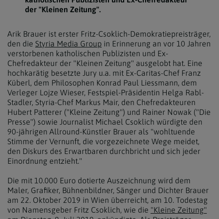
der "Kleinen Zeitung".
Arik Brauer ist erster Fritz-Csoklich-Demokratiepreisträger,
den die
Styria Media Group
in Erinnerung an vor 10 Jahren
verstorbenen katholischen Publizisten und Ex-
Chefredakteur der "Kleinen Zeitung" ausgelobt hat. Eine
hochkarätig besetzte Jury u.a. mit Ex-Caritas-Chef Franz
Küberl, dem Philosophen Konrad Paul Liessmann, dem
Verleger Lojze Wieser, Festspiel-Präsidentin Helga Rabl-
Stadler, Styria-Chef Markus Mair, den Chefredakteuren
Hubert Patterer ("Kleine Zeitung") und Rainer Nowak ("Die
Presse") sowie Journalist Michael Csoklich würdigte den
90-jährigen Allround-Künstler Brauer als "wohltuende
Stimme der Vernunft, die vorgezeichnete Wege meidet,
den Diskurs des Erwartbaren durchbricht und sich jeder
Einordnung entzieht."
Die mit 10.000 Euro dotierte Auszeichnung wird dem
Maler, Grafiker, Bühnenbildner, Sänger und Dichter Brauer
am 22. Oktober 2019 in Wien überreicht, am 10. Todestag
von Namensgeber Fritz Csoklich, wie die
"Kleine Zeitung"