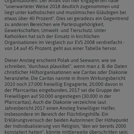
Organisationen. Der Anteil von hier Engagierten habe
"unerwarteter Weise 2018 deutlich zugenommen und
liegt unter katholischen und muslimischen Gläubigen bei
etwas über 40 Prozent". Dies sei geradezu ein Gegentrend
zu anderen Bereichen wie Parteizugehörigkeit,
Gewerkschaften, Umwelt- und Tierschutz. Unter
Katholiken hat sich der Einsatz in kirchlichen
Organisationen im Vergleich zur EVS 2008 verdreifacht -
von 14 auf 45 Prozent, geht aus einer Tabelle hervor.
Dieser Anstieg erscheint Polak und Seewann, wie sie
schreiben, "durchaus plausibel", wenn man z. B. die Daten
christlicher Hilfsorganisationen wie Caritas oder Diakonie
heranziehe. Die Caritas nannte in ihrem Wirkungsbericht
2010 noch 27.000 freiwillig Engagierte, 20.000 davon in
der Pfarrcaritas eingebunden, 2017 sei die Gruppe der
Freiwilligen auf 50.000 angestiegen (30.000 in der
Pfarrcaritas). Auch die Diakonie verzeichne laut
Jahresbericht 2017 einen Anstieg freiwilliger Helfer,
insbesondere im Bereich der Flüchtlingshilfe. Ein
Erklärungsversuch der beiden Autorinnen: Der Höhepunkt
der Individualisierung von Religion, "den wir bereits 2000
konstatiert hatten", könnte mittlerweile überschritten sein,