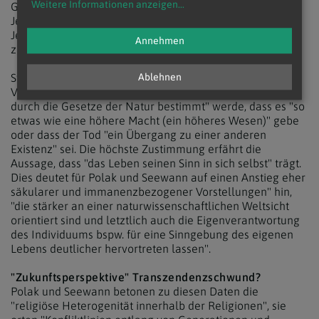
Weitere Informationen anzeigen
...
Glaubensinhalten (z. B. "Es gibt einen Gott, der sich in
Jesus zu erkennen gegeben hat" oder "Auferstehung von
Jesus Christus gibt meinem Tod einen Sinn) sind leicht
Annehmen
zurückgehende Zustimmungsraten festzustellen.
Stärker bejaht werden demgegenüber "stärker abstrakte
Ablehnen
Vorstellungen" wie die Aussage, dass das Leben "letztlich
durch die Gesetze der Natur bestimmt" werde, dass es "so
etwas wie eine höhere Macht (ein höheres Wesen)" gebe
oder dass der Tod "ein Übergang zu einer anderen
Existenz" sei. Die höchste Zustimmung erfährt die
Aussage, dass "das Leben seinen Sinn in sich selbst" trägt.
Dies deutet für Polak und Seewann auf einen Anstieg eher
säkularer und immanenzbezogener Vorstellungen" hin,
"die stärker an einer naturwissenschaftlichen Weltsicht
orientiert sind und letztlich auch die Eigenverantwortung
des Individuums bspw. für eine Sinngebung des eigenen
Lebens deutlicher hervortreten lassen".
"Zukunftsperspektive" Transzendenzschwund?
Polak und Seewann betonen zu diesen Daten die
"religiöse Heterogenität innerhalb der Religionen", sie