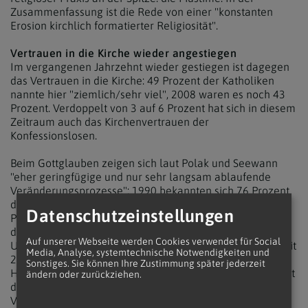
Zusammenfassung ist die Rede von einer "konstanten
Erosion kirchlich formatierter Religiosität".
Vertrauen in die Kirche wieder angestiegen
Im vergangenen Jahrzehnt wieder gestiegen ist dagegen
das Vertrauen in die Kirche: 49 Prozent der Katholiken
nannte hier "ziemlich/sehr viel", 2008 waren es noch 43
Prozent. Verdoppelt von 3 auf 6 Prozent hat sich in diesem
Zeitraum auch das Kirchenvertrauen der
Konfessionslosen.
Beim Gottglauben zeigen sich laut Polak und Seewann
"eher geringfügige und nur sehr langsam ablaufende
Veränderungsprozesse"; 1990 bekannten sich 76 Prozent
der Österreicher dazu, 2008 und 2018 taten dies 73
Datenschutzeinstellungen
Prozent. Allerdings stieg der Anteil derjenigen, die
dezidiert den Gottesglauben ablehnen, auf Kosten der
Auf unserer Webseite werden Cookies verwendet für Social
Unentschiedenen kontinuierlich an und erreichte 2018 mit
Media, Analyse, systemtechnische Notwendigkeiten und
21 % einen Höchstwert. In Fragen nach Reinkarnation,
Sonstiges. Sie können Ihre Zustimmung später jederzeit
Himmel und Hölle sowie Leben nach dem Tod gab es laut
ändern oder zurückziehen.
dem neuen Buch über die Zeit nur geringe
Veränderungen, bei spezifisch christlichen