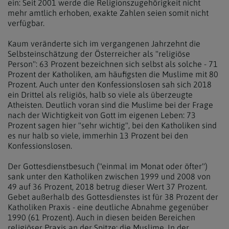
ein: Seit 2001 werde die Religionszugehörigkeit nicht
mehr amtlich erhoben, exakte Zahlen seien somit nicht
verfügbar.
Kaum veränderte sich im vergangenen Jahrzehnt die
Selbsteinschätzung der Österreicher als "religiöse
Person": 63 Prozent bezeichnen sich selbst als solche - 71
Prozent der Katholiken, am häufigsten die Muslime mit 80
Prozent. Auch unter den Konfessionslosen sah sich 2018
ein Drittel als religiös, halb so viele als überzeugte
Atheisten. Deutlich voran sind die Muslime bei der Frage
nach der Wichtigkeit von Gott im eigenen Leben: 73
Prozent sagen hier "sehr wichtig", bei den Katholiken sind
es nur halb so viele, immerhin 13 Prozent bei den
Konfessionslosen.
Der Gottesdienstbesuch ("einmal im Monat oder öfter")
sank unter den Katholiken zwischen 1999 und 2008 von
49 auf 36 Prozent, 2018 betrug dieser Wert 37 Prozent.
Gebet außerhalb des Gottesdienstes ist für 38 Prozent der
Katholiken Praxis - eine deutliche Abnahme gegenüber
1990 (61 Prozent). Auch in diesen beiden Bereichen
religiöser Praxis an der Spitze: die Muslime. In der