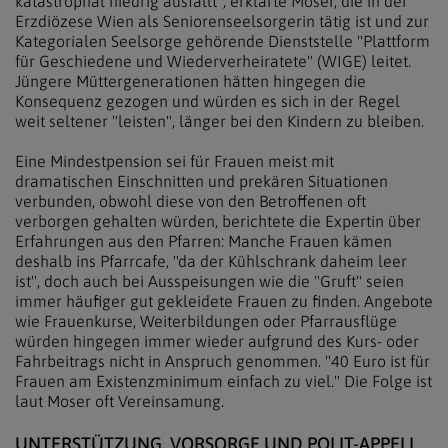
katastrophal niedrig ausfällt", erklärte Moser, die in der
Erzdiözese Wien als Seniorenseelsorgerin tätig ist und zur
Kategorialen Seelsorge gehörende Dienststelle "Plattform
für Geschiedene und Wiederverheiratete" (WIGE) leitet.
Jüngere Müttergenerationen hätten hingegen die
Konsequenz gezogen und würden es sich in der Regel
weit seltener "leisten", länger bei den Kindern zu bleiben.
Eine Mindestpension sei für Frauen meist mit
dramatischen Einschnitten und prekären Situationen
verbunden, obwohl diese von den Betroffenen oft
verborgen gehalten würden, berichtete die Expertin über
Erfahrungen aus den Pfarren: Manche Frauen kämen
deshalb ins Pfarrcafe, "da der Kühlschrank daheim leer
ist", doch auch bei Ausspeisungen wie die "Gruft" seien
immer häufiger gut gekleidete Frauen zu finden. Angebote
wie Frauenkurse, Weiterbildungen oder Pfarrausflüge
würden hingegen immer wieder aufgrund des Kurs- oder
Fahrbeitrags nicht in Anspruch genommen. "40 Euro ist für
Frauen am Existenzminimum einfach zu viel." Die Folge ist
laut Moser oft Vereinsamung.
UNTERSTÜTZUNG, VORSORGE UND POLIT-APPELL