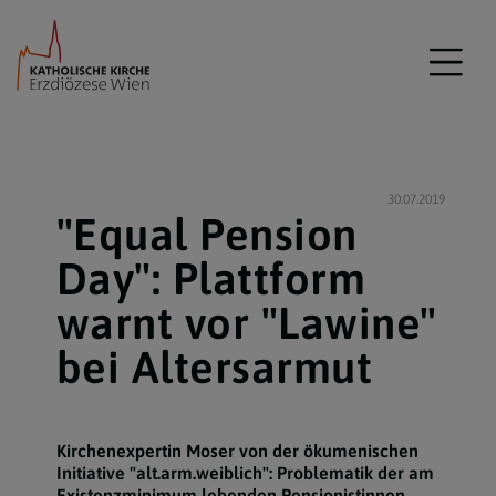
30.07.2019
"Equal Pension
Day": Plattform
warnt vor "Lawine"
bei Altersarmut
Kirchenexpertin Moser von der ökumenischen
Initiative "alt.arm.weiblich": Problematik der am
Existenzminimum lebenden Pensionistinnen