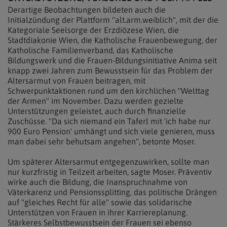
Derartige Beobachtungen bildeten auch die
Initialzündung der Plattform "alt.arm.weiblich", mit der die
Kategoriale Seelsorge der Erzdiözese Wien, die
Stadtdiakonie Wien, die Katholische Frauenbewegung, der
Katholische Familienverband, das Katholische
Bildungswerk und die Frauen-Bildungsinitiative Anima seit
knapp zwei Jahren zum Bewusstsein für das Problem der
Altersarmut von Frauen beitragen, mit
Schwerpunktaktionen rund um den kirchlichen "Welttag
der Armen" im November. Dazu werden gezielte
Unterstützungen geleistet, auch durch finanzielle
Zuschüsse. "Da sich niemand ein Taferl mit 'ich habe nur
900 Euro Pension' umhängt und sich viele genieren, muss
man dabei sehr behutsam angehen", betonte Moser.
Um späterer Altersarmut entgegenzuwirken, sollte man
nur kurzfristig in Teilzeit arbeiten, sagte Moser. Präventiv
wirke auch die Bildung, die Inanspruchnahme von
Väterkarenz und Pensionssplitting, das politische Drängen
auf "gleiches Recht für alle" sowie das solidarische
Unterstützen von Frauen in ihrer Karriereplanung.
Stärkeres Selbstbewusstsein der Frauen sei ebenso