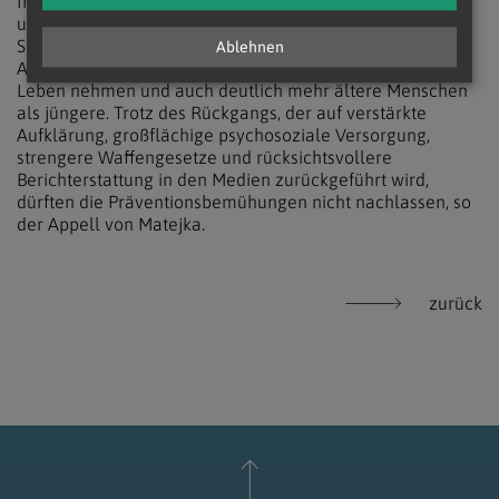
In Österreich ist die Suizidrate seit Mitte der 1980er-Jahre
um mehr als 40 Prozent zurückgegangen - von 2.139
Suiziden im Jahr 1986 auf 1.209 Suizide im Jahr 2017.
Ablehnen
Auffallend ist, dass sich mehr Männer als Frauen das
Leben nehmen und auch deutlich mehr ältere Menschen
als jüngere. Trotz des Rückgangs, der auf verstärkte
Aufklärung, großflächige psychosoziale Versorgung,
strengere Waffengesetze und rücksichtsvollere
Berichterstattung in den Medien zurückgeführt wird,
dürften die Präventionsbemühungen nicht nachlassen, so
der Appell von Matejka.
zurück