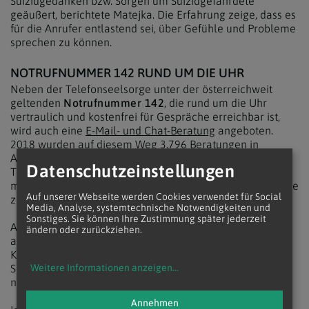
Suizidgedanken bzw. Sorgen um Suizidgefährdete
geäußert, berichtete Matejka. Die Erfahrung zeige, dass es
für die Anrufer entlastend sei, über Gefühle und Probleme
sprechen zu können.
NOTRUFNUMMER 142 RUND UM DIE UHR
Neben der Telefonseelsorge unter der österreichweit
geltenden
Notrufnummer 142
, die rund um die Uhr
vertraulich und kostenfrei für Gespräche erreichbar ist,
wird auch eine
E-Mail- und Chat-Beratung
angeboten.
2018 wurden auf diesem Weg 3.796 Beratungen in
Anspruch genommen, beri 542 Kontakten war Suizid ein
Datenschutzeinstellungen
Thema. Die größere Anonymität des Mediums Internet
mache es für Betroffene leichter, sich "etwas von der Seele
Auf unserer Webseite werden Cookies verwendet für Social
zu schreiben", meinte Matejka.
Media, Analyse, systemtechnische Notwendigkeiten und
Sonstiges. Sie können Ihre Zustimmung später jederzeit
Auch die Hinterbliebenen müssten mit ihrer Trauer nicht
ändern oder zurückziehen.
alleine zurechtkommen, so Matejka. So bietet etwa die
Kontaktstelle Trauer der Caritas Wien eine
Selbsthilfegruppe für Trauernde und für Hinterbliebene
Weitere Informationen anzeigen
...
nach Suizid an.
Annehmen