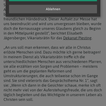
in den Altarraum, nahm das Mikrophon und rief: Es ist
Sonntag! Christus, der Herr, ist auferstanden! Halleluja!
Ablehnen
Alle Anwesenden antworteten mit lautem Applaus und
begrüßten die Menschen neben ihnen mit einem
freundlichen Händedruck. Dieser Auftakt zur Messe hat
uns beeindruckt und wird uns unvergessen bleiben, wurde
doch die Kernaussage unseres Glaubens gleich zu Beginn
in den Mittelpunkt gestellt“, berichtet Elisabeth
Jägersberger, Vikariatsrätin für das
Dekanat Piesting
.
„An uns soll man erkennen, dass wir alle in Christus
erlöste Menschen sind. Dazu möchte ich gerne beitragen!
In meinem Dienst als Vikariatsrätin treffe ich die
unterschiedlichsten Menschen aus verschiedenen Pfarren,
sie alle erzählen von Sorgen und Problemen – meistens
geht es um die geplanten Reformen und
Umstrukturierungen, die auch teilweise schon im Gange
sind. Sie sind vielerorts das Gesprächsthema Nr. 1“, sagt
sie: „Wenn ich dann in die Gesichter schaue, merke ich oft
nicht mehr viel von der Auferstehungsfreude, die uns doch
täglich begleiten und das Wichtigste in unserem Leben als
Christen sein soll.