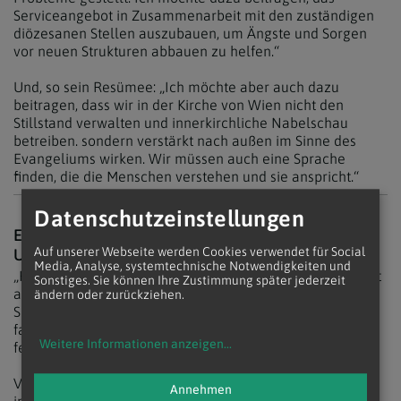
Serviceangebot in Zusammenarbeit mit den zuständigen
diözesanen Stellen auszubauen, um Ängste und Sorgen
vor neuen Strukturen abbauen zu helfen.“
Und, so sein Resümee: „Ich möchte aber auch dazu
beitragen, dass wir in der Kirche von Wien nicht den
Stillstand verwalten und innerkirchliche Nabelschau
betreiben. sondern verstärkt nach außen im Sinne des
Evangeliums wirken. Wir müssen auch eine Sprache
finden, die die Menschen verstehen und sie anspricht.“
Datenschutzeinstellungen
ELISABETH JÄGERSBERGER: INSPIRIERT VOM
Auf unserer Webseite werden Cookies verwendet für Social
URLAUB
Media, Analyse, systemtechnische Notwendigkeiten und
„Kurz nach Ostern war ich fast am anderen Ende der Welt
Sonstiges. Sie können Ihre Zustimmung später jederzeit
auf Urlaub. Dort – auf La Digue – feierten wir die
ändern oder zurückziehen.
Sonntagsmesse mit. Wir waren erstaunt und gleichzeitig
fasziniert. Die Kirche war sehr gut besucht, die Menschen
Weitere Informationen anzeigen
...
festlich gekleidet und alle Altersstufen waren vertreten.
Vor Beginn der Heiligen Messe ging eine Frau nach vorne
Annehmen