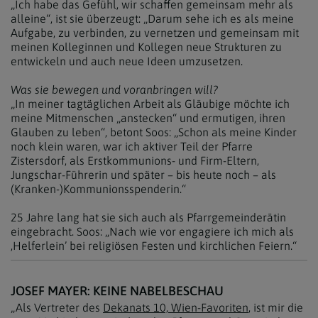
„Ich habe das Gefühl, wir schaffen gemeinsam mehr als
alleine“, ist sie überzeugt: „Darum sehe ich es als meine
Aufgabe, zu verbinden, zu vernetzen und gemeinsam mit
meinen Kolleginnen und Kollegen neue Strukturen zu
entwickeln und auch neue Ideen umzusetzen.
Was sie bewegen und voranbringen will?
„In meiner tagtäglichen Arbeit als Gläubige möchte ich
meine Mitmenschen „anstecken“ und ermutigen, ihren
Glauben zu leben“, betont Soos: „Schon als meine Kinder
noch klein waren, war ich aktiver Teil der Pfarre
Zistersdorf, als Erstkommunions- und Firm-Eltern,
Jungschar-Führerin und später – bis heute noch – als
(Kranken-)Kommunionsspenderin.“
25 Jahre lang hat sie sich auch als Pfarrgemeinderätin
eingebracht. Soos: „Nach wie vor engagiere ich mich als
,Helferlein’ bei religiösen Festen und kirchlichen Feiern.“
JOSEF MAYER: KEINE NABELBESCHAU
„Als Vertreter des
Dekanats 10, Wien-Favoriten
, ist mir die