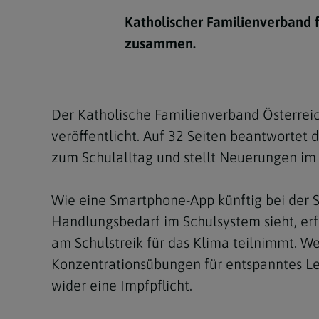
Kirchenbeitrag
Hochschul
Beichte
In Memoriam
Aschermit
Ökumene
Diözesanle
Katholischer Familienverband f
Telefonseelsorge
Konservato
Hochzeit & Ehe
Fastenzeit
Personen
zusammen.
Kirchenmu
Weihe
Karwoche
Pfarren
Erwachsene
Region
Krankensalbung
Ostern
Institution
Der Katholische Familienverband Österreic
Theologisc
veröffentlicht. Auf 32 Seiten beantwortet 
Christi Hi
Andersspr
zum Schulalltag und stellt Neuerungen im 
Pfingsten
Organigr
Wie eine Smartphone-App künftig bei der 
Fronleich
Handlungsbedarf im Schulsystem sieht, er
Mariä Him
am Schulstreik für das Klima teilnimmt. W
Konzentrationsübungen für entspanntes Le
Erntedank
wider eine Impfpflicht.
Allerheili