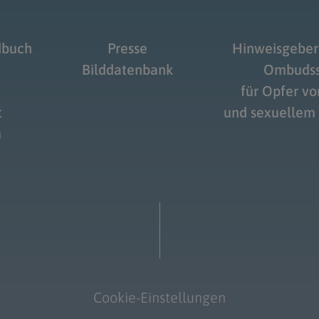
dbuch
Presse
Hinweisgeber
Bilddatenbank
Ombudss
für Opfer v
t
und sexuellem
m
Cookie-Einstellungen