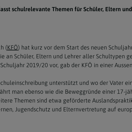
e
twoch
itung
10 Gebote
Trennung/Scheidung
Meldungsarchiv
asst schulrelevante Themen für Schüler, Eltern un
rium für
7 Todsünden
Einsamkeit
sik
7 Gaben des Heiligen Gei
Trauer
nbildung in deiner
en
Begräbnis
h (
KFÖ
) hat kurz vor dem Start des neuen Schuljah
Navigation schließen
he Kurse
die an Schüler, Eltern und Lehrer aller Schultypen g
mmelfahrt
achige Gemeinden
Schuljahr 2019/20 vor, gab der KFÖ in einer Ausse
amm
Schuleinschreibung unterstützt und wo der Vater 
nam
fährt man ebenso wie die Beweggründe einer 17-jäh
melfahrt
eitere Themen sind etwa geförderte Auslandspraktik
Navigation schließen
rnen, Jugendschutz und Elternvertretung auf euro
Navigation schließen
gen und Allerseelen