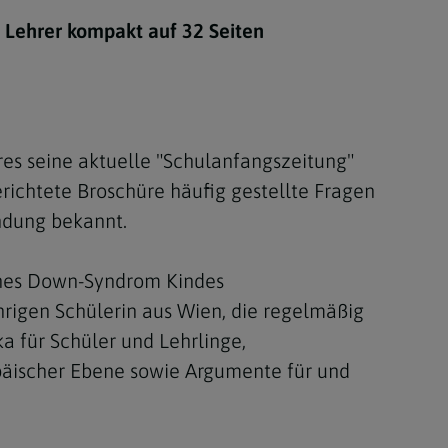
Berufung
d Lehrer kompakt auf 32 Seiten
stes
res seine aktuelle "Schulanfangszeitung"
erichtete Broschüre häufig gestellte Fragen
ndung bekannt.
eines Down-Syndrom Kindes
rigen Schülerin aus Wien, die regelmäßig
a für Schüler und Lehrlinge,
päischer Ebene sowie Argumente für und