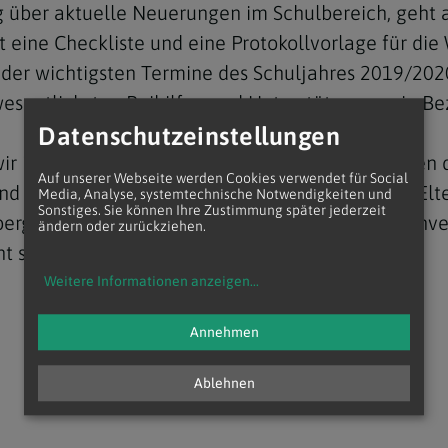
g über aktuelle Neuerungen im Schulbereich, geht a
 eine Checkliste und eine Protokollvorlage für die
der wichtigsten Termine des Schuljahres 2019/2020
wesentlichsten Beihilfen und Unterstützungen in Be
Datenschutzeinstellungen
Navigation schließen
wir insbesondere auf die unzähligen Möglichkeiten
Auf unserer Webseite werden Cookies verwendet für Social
engagierten Eltern, Klassenelternvertretern, Elte
Media, Analyse, systemtechnische Notwendigkeiten und
Sonstiges. Sie können Ihre Zustimmung später jederzeit
nberger, Vizepräsidentin des Katholischen Familien
ändern oder zurückziehen.
t sich."
Weitere Informationen anzeigen
...
Annehmen
Ablehnen