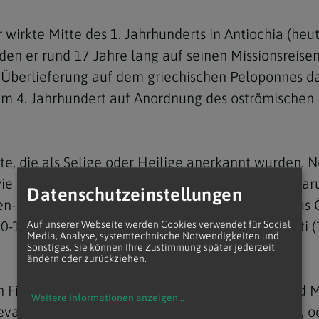
 wirkte Mitte des 1. Jahrhunderts in Antiochia (heut
 den er rund 17 Jahre lang auf seinen Missionsreise
ut Überlieferung auf dem griechischen Peloponnes 
m 4. Jahrhundert auf Anordnung des oströmischen K
Navigation schließen
e, die als Selige oder Heilige anerkannt wurden. 
owie die Slawenapostel Cosmas und Damian sind dar
Datenschutzeinstellungen
en-Priester Damian de Veuter (1840-1889), der au
0-1931) oder etwa die Italiener Giuseppe Moscati 
Auf unserer Webseite werden Cookies verwendet für Social
Media, Analyse, systemtechnische Notwendigkeiten und
Sonstiges. Sie können Ihre Zustimmung später jederzeit
ändern oder zurückziehen.
n Figuren wie die mittelalterliche Ordensfrau und 
Weitere Informationen anzeigen
...
vangelische Arzt Albert Schweitzer (1875-1965), od