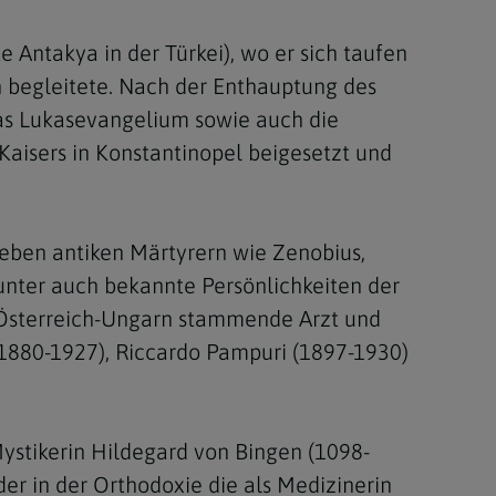
e Antakya in der Türkei), wo er sich taufen
n begleitete. Nach der Enthauptung des
das Lukasevangelium sowie auch die
aisers in Konstantinopel beigesetzt und
Neben antiken Märtyrern wie Zenobius,
unter auch bekannte Persönlichkeiten der
s Österreich-Ungarn stammende Arzt und
(1880-1927), Riccardo Pampuri (1897-1930)
Mystikerin Hildegard von Bingen (1098-
er in der Orthodoxie die als Medizinerin