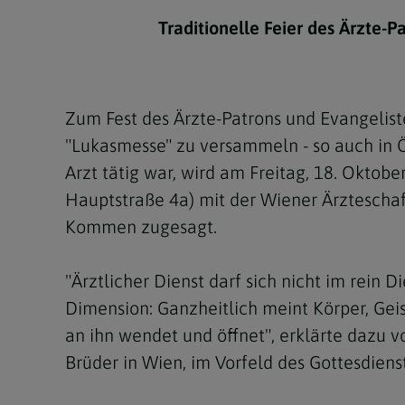
Kirchenbeitrag
Hochschul
Beichte
In Memoriam
Aschermit
Ökumene
Diözesanle
Traditionelle Feier des Ärzte-P
Telefonseelsorge
Konservato
Hochzeit & Ehe
Fastenzeit
Personen
Kirchenmu
Weihe
Karwoche
Pfarren
Erwachsene
Zum Fest des Ärzte-Patrons und Evangelist
Region
Krankensalbung
Ostern
Institution
"Lukasmesse" zu versammeln - so auch in Ös
Theologisc
Arzt tätig war, wird am Freitag, 18. Oktob
Christi Hi
Andersspr
Hauptstraße 4a) mit der Wiener Ärzteschaf
Pfingsten
Organigr
Kommen zugesagt.
Fronleich
"Ärztlicher Dienst darf sich nicht im rein 
Mariä Him
Dimension: Ganzheitlich meint Körper, Geist
an ihn wendet und öffnet", erklärte dazu v
Erntedank
Brüder in Wien, im Vorfeld des Gottesdiens
Allerheili