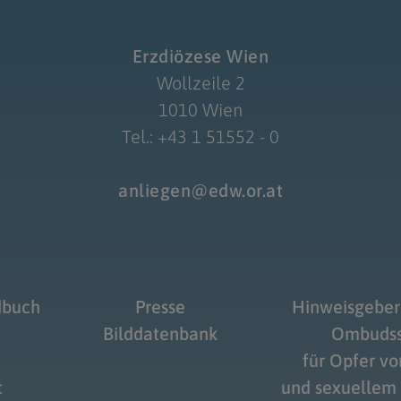
Erzdiözese Wien
Wollzeile 2
1010 Wien
Tel.: +43 1 51552 - 0
anliegen@edw.or.at
dbuch
Presse
Hinweisgeber
Bilddatenbank
Ombudss
für Opfer v
t
und sexuellem