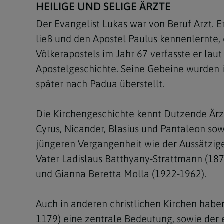
HEILIGE UND SELIGE ÄRZTE
Der Evangelist Lukas war von Beruf Arzt. Er
ließ und den Apostel Paulus kennenlernte,
Völkerapostels im Jahr 67 verfasste er la
Apostelgeschichte. Seine Gebeine wurden i
später nach Padua überstellt.
Die Kirchengeschichte kennt Dutzende Ärzt
Cyrus, Nicander, Blasius und Pantaleon s
jüngeren Vergangenheit wie der Aussätzig
Vater Ladislaus Batthyany-Strattmann (187
und Gianna Beretta Molla (1922-1962).
Auch in anderen christlichen Kirchen habe
1179) eine zentrale Bedeutung, sowie der e