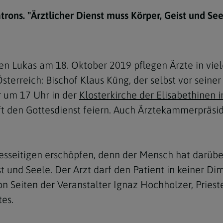
e
twoch
itung
10 Gebote
Trennung/Scheidung
Meldungsarchiv
atrons. "Ärztlicher Dienst muss Körper, Geist und Se
rium für
7 Todsünden
Einsamkeit
sik
7 Gaben des Heiligen Gei
Trauer
nbildung in deiner
en Lukas am 18. Oktober 2019 pflegen Ärzte in viel
en
Begräbnis
terreich: Bischof Klaus Küng, der selbst vor seiner
Navigation schließen
he Kurse
er um 17 Uhr in der
Klosterkirche der Elisabethinen 
mmelfahrt
achige Gemeinden
t den Gottesdienst feiern. Auch Ärztekammerpräsid
amm
nam
Diesseitigen erschöpfen, denn der Mensch hat darüber
melfahrt
 und Seele. Der Arzt darf den Patient in keiner Dim
Navigation schließen
on Seiten der Veranstalter Ignaz Hochholzer, Priest
tes.
Navigation schließen
gen und Allerseelen