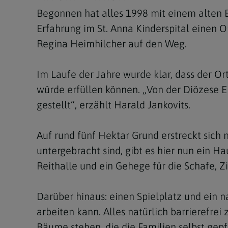
Begonnen hat alles 1998 mit einem alten B
Erfahrung im St. Anna Kinderspital einen 
Regina Heimhilcher auf den Weg.
Im Laufe der Jahre wurde klar, dass der Or
würde erfüllen können. „Von der Diözese Ei
gestellt“, erzählt Harald Jankovits.
Auf rund fünf Hektar Grund erstreckt sic
untergebracht sind, gibt es hier nun ein Ha
Reithalle und ein Gehege für die Schafe, Z
Darüber hinaus: einen Spielplatz und ein n
arbeiten kann. Alles natürlich barrierefr
Bäume stehen, die die Familien selbst gepf