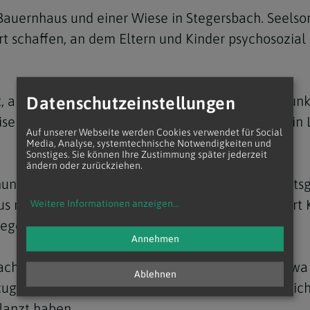
auernhaus und einer Wiese in Stegersbach. Seelsor
Ort schaffen, an dem Eltern und Kinder psychosozial
t, an dem sich der Sterntalerhof zu diesem Zeitpunk
Datenschutzeinstellungen
senstadt wurde uns schließlich eine Fläche hier in
Auf unserer Webseite werden Cookies verwendet für Social
Media, Analyse, systemtechnische Notwendigkeiten und
Sonstiges. Sie können Ihre Zustimmung später jederzeit
ändern oder zurückziehen.
h nun der gesamte Hof. Neben einem Gemeinschaft
us mit drei Appartements für die Familien, eine Art 
Weitere Informationen anzeigen
...
iegen und Esel.
Annehmen
ach einer Seite offene Kreativpavillon, in dem etw
Ablehnen
ei zugänglich. Zwischen den Gebäuden erstrecken si
lanzt haben.