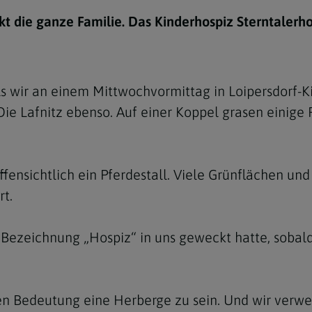
e
twoch
itung
10 Gebote
Trennung/Scheidung
Meldungsarchiv
kt die ganze Familie. Das Kinderhospiz Sterntalerho
rium für
7 Todsünden
Einsamkeit
sik
7 Gaben des Heiligen Gei
Trauer
nbildung in deiner
als wir an einem Mittwochvormittag in Loipersdor
en
Begräbnis
 Die Lafnitz ebenso. Auf einer Koppel grasen einig
Navigation schließen
he Kurse
mmelfahrt
achige Gemeinden
amm
nsichtlich ein Pferdestall. Viele Grünflächen und e
rt.
nam
melfahrt
Bezeichnung „Hospiz“ in uns geweckt hatte, sobal
Navigation schließen
Navigation schließen
gen und Allerseelen
hen Bedeutung eine Herberge zu sein. Und wir verwe