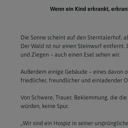
Kirchenbeitrag
Hochschul
Beichte
In Memoriam
Aschermit
Ökumene
Diözesanle
Wenn ein Kind erkrankt, erkran
Telefonseelsorge
Konservato
Hochzeit & Ehe
Fastenzeit
Personen
Kirchenmu
Weihe
Karwoche
Pfarren
Erwachsene
Die Sonne scheint auf den Sterntalerhof, 
Region
Krankensalbung
Ostern
Institution
Der Wald ist nur einen Steinwurf entfernt.
Theologisc
und Ziegen – auch einen Esel sehen wir.
Christi Hi
Andersspr
Pfingsten
Organigr
Außerdem einige Gebäude – eines davon offe
friedlicher, freundlicher und einladender O
Fronleich
Mariä Him
Von Schwere, Trauer, Beklemmung, die die 
würden, keine Spur.
Erntedank
Allerheili
„Wir sind ein Hospiz in seiner ursprünglic