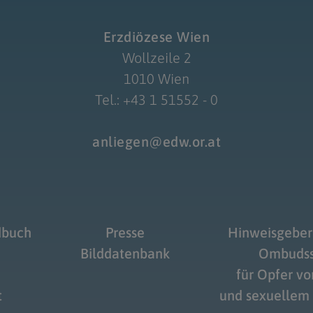
Erzdiözese Wien
Wollzeile 2
1010 Wien
Tel.: +43 1 51552 - 0
anliegen@edw.or.at
dbuch
Presse
Hinweisgeber
Bilddatenbank
Ombudss
für Opfer v
t
und sexuellem