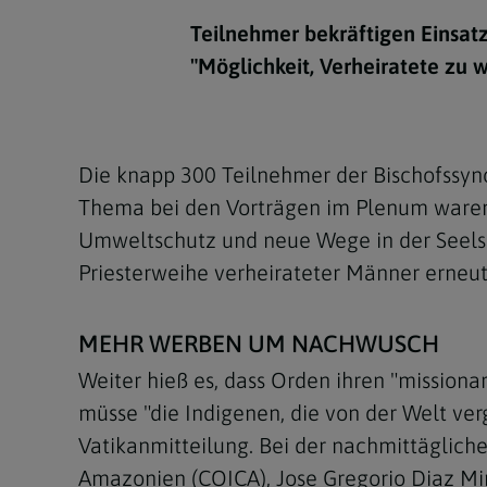
Kirchenbeitrag
Hochschul
Beichte
In Memoriam
Aschermit
Ökumene
Diözesanle
Teilnehmer bekräftigen Einsat
Telefonseelsorge
Konservato
Hochzeit & Ehe
Fastenzeit
Personen
"Möglichkeit, Verheiratete zu 
Kirchenmu
Weihe
Karwoche
Pfarren
Erwachsene
Region
Krankensalbung
Ostern
Institution
Die knapp 300 Teilnehmer der Bischofssyn
Theologisc
Thema bei den Vorträgen im Plenum waren 
Christi Hi
Andersspr
Umweltschutz und neue Wege in der Seelso
Pfingsten
Organigr
Priesterweihe verheirateter Männer erneut
Fronleich
MEHR WERBEN UM NACHWUSCH
Mariä Him
Weiter hieß es, dass Orden ihren "mission
Erntedank
müsse "die Indigenen, die von der Welt ver
Vatikanmitteilung. Bei der nachmittäglich
Allerheili
Amazonien (COICA), Jose Gregorio Diaz Mira