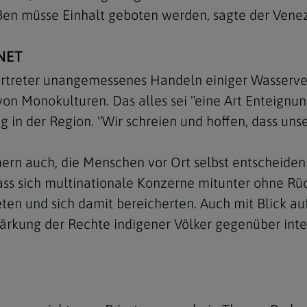
ßen müsse Einhalt geboten werden, sagte der Venez
NET
ertreter unangemessenes Handeln einiger Wasserver
on Monokulturen. Das alles sei "eine Art Enteignun
Navigation schließen
n der Region. "Wir schreien und hoffen, dass unser
n auch, die Menschen vor Ort selbst entscheiden z
ass sich multinationale Konzerne mitunter ohne Rü
eten und sich damit bereicherten. Auch mit Blick 
 Stärkung der Rechte indigener Völker gegenüber in