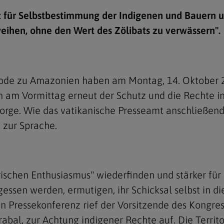
e
twoch
itung
10 Gebote
Trennung/Scheidung
Meldungsarchiv
z für Selbstbestimmung der Indigenen und Bauern u
rium für
7 Todsünden
Einsamkeit
weihen, ohne den Wert des Zölibats zu verwässern".
sik
7 Gaben des Heiligen Gei
Trauer
nbildung in deiner
en
Begräbnis
ode zu Amazonien haben am Montag, 14. Oktober 201
Navigation schließen
he Kurse
am Vormittag erneut der Schutz und die Rechte ind
mmelfahrt
achige Gemeinden
rge. Wie das vatikanische Presseamt anschließend
amm
 zur Sprache.
nam
melfahrt
arischen Enthusiasmus" wiederfinden und stärker f
Navigation schließen
gessen werden, ermutigen, ihr Schicksal selbst in d
en Pressekonferenz rief der Vorsitzende des Kongre
Navigation schließen
gen und Allerseelen
bal, zur Achtung indigener Rechte auf. Die Territo