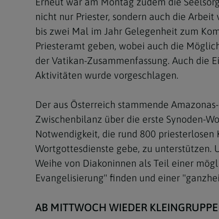
Erneut war am Montag zudem die Seelsorg
nicht nur Priester, sondern auch die Arbei
bis zwei Mal im Jahr Gelegenheit zum Ko
Priesteramt geben, wobei auch die Möglichk
der Vatikan-Zusammenfassung. Auch die Ein
Aktivitäten wurde vorgeschlagen.
Der aus Österreich stammende Amazonas-Bi
Zwischenbilanz über die erste Synoden-Woc
Notwendigkeit, die rund 800 priesterlosen
Wortgottesdienste gebe, zu unterstützen. U
Weihe von Diakoninnen als Teil einer mögl
Evangelisierung" finden und einer "ganzhei
AB MITTWOCH WIEDER KLEINGRUPP