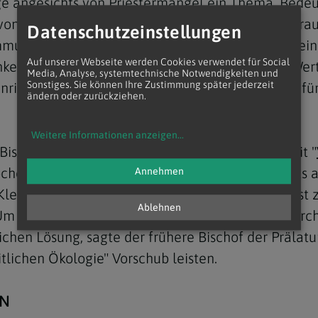
e angesichts von Priestermangel ein Thema. Bed
t von gut ausgebildeten Laien, insbesondere von Fra
Datenschutzeinstellungen
mmunionempfang hätten, müsse es "ohne Angst" ein
Auf unserer Webseite werden Cookies verwendet für Social
eit, Verheiratete zu weihen gehört, ohne den Wert 
Media, Analyse, systemtechnische Notwendigkeiten und
Sonstiges. Sie können Ihre Zustimmung später jederzeit
richtung von neuen, nicht ordinierten Diensten für
ändern oder zurückziehen.
Weitere Informationen anzeigen
...
schof Erwin Kräutler zog in einem Interview mit "
he. Die für ihn wichtigsten Themen seien bereits 
Annehmen
 Kleingemeinden in Amazonien, an denen es selbst z
Ablehnen
m nicht den aggressiv missionierenden Pfingstkirch
ichen Lösung, sagte der frühere Bischof der Prälat
tlichen Ökologie" Vorschub leisten.
EN