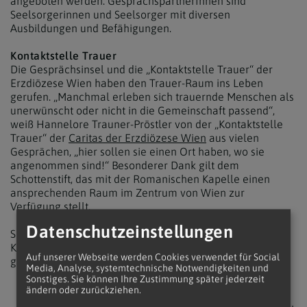
angeboten werden. GesprächspartnerInnen sind
Seelsorgerinnen und Seelsorger mit diversen
Ausbildungen und Befähigungen.
Kontaktstelle Trauer
Die Gesprächsinsel und die „Kontaktstelle Trauer“ der
Erzdiözese Wien haben den Trauer-Raum ins Leben
gerufen. „Manchmal erleben sich trauernde Menschen als
unerwünscht oder nicht in die Gemeinschaft passend“,
weiß Hannelore Trauner-Pröstler von der „Kontaktstelle
Trauer“ der
Caritas der Erzdiözese Wien
aus vielen
Gesprächen, „hier sollen sie einen Ort haben, wo sie
angenommen sind!“ Besonderer Dank gilt dem
Schottenstift, das mit der Romanischen Kapelle einen
ansprechenden Raum im Zentrum von Wien zur
Verfügung stellt.
Datenschutzeinstellungen
Seit Dezember 2008 haben knapp 55.000 Personen
Kontakt und Gespräch in der Wiener Gesprächsinsel
Auf unserer Webseite werden Cookies verwendet für Social
gefunden.
www.gespraechsinsel.at
Media, Analyse, systemtechnische Notwendigkeiten und
Sonstiges. Sie können Ihre Zustimmung später jederzeit
ändern oder zurückziehen.