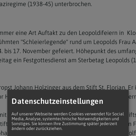
aziregime (1938-45) unterbrochen.
immer eine Art Auftakt zu den Leopoldifeiern in Klo
rühmten "Schleierlegende" rund um Leopolds Frau 
Navigation schließen
 14. bis 17. November gefeiert. Höhepunkt des umf
tag ein Festgottesdienst am Sterbetag Leopolds (
opst Johann Holzinger aus dem Stift St. Florian. Er 
or Holzinger hatte der Klosterneuburger Propst Ber
Datenschutzeinstellungen
t dem traditionellen Leopoldisegen auf dem Stiftsp
Auf unserer Webseite werden Cookies verwendet für Social
Media, Analyse, systemtechnische Notwendigkeiten und
Stiftskirche abgeschlossen. Die Politik wird bei de
Sonstiges. Sie können Ihre Zustimmung später jederzeit
ändern oder zurückziehen.
ohanna Mikl-Leitner und Nationalratspräsident Wol