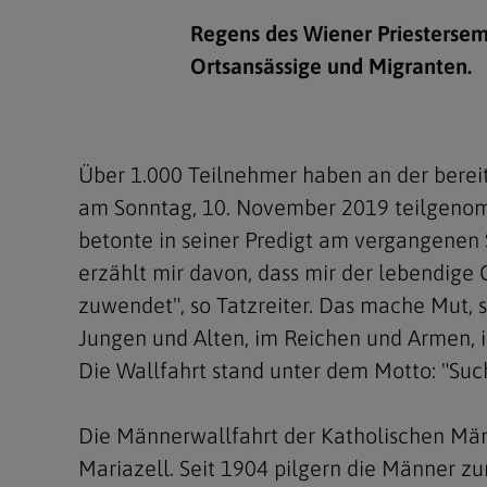
Kirchenbeitrag
Hochschul
Beichte
In Memoriam
Aschermit
Ökumene
Diözesanle
Regens des Wiener Priestersemi
Telefonseelsorge
Konservato
Hochzeit & Ehe
Fastenzeit
Personen
Ortsansässige und Migranten.
Kirchenmu
Weihe
Karwoche
Pfarren
Erwachsene
Region
Krankensalbung
Ostern
Institution
Über 1.000 Teilnehmer haben an der berei
Theologisc
am Sonntag, 10. November 2019 teilgenomm
Christi Hi
Andersspr
betonte in seiner Predigt am vergangenen 
Pfingsten
Organigr
erzählt mir davon, dass mir der lebendige
zuwendet", so Tatzreiter. Das mache Mut,
Fronleich
Jungen und Alten, im Reichen und Armen, 
Mariä Him
Die Wallfahrt stand unter dem Motto: "Suc
Erntedank
Die Männerwallfahrt der Katholischen Män
Allerheili
Mariazell. Seit 1904 pilgern die Männer zu