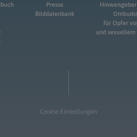
dbuch
Presse
Hinweisgeber
Bilddatenbank
Ombudss
für Opfer v
t
und sexuellem
m
Cookie-Einstellungen