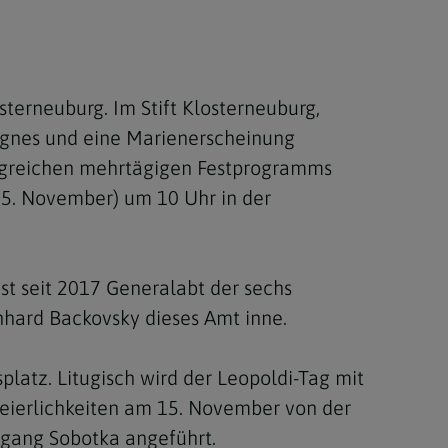
sterneuburg. Im Stift Klosterneuburg,
Agnes und eine Marienerscheinung
angreichen mehrtägigen Festprogramms
15. November) um 10 Uhr in der
ist seit 2017 Generalabt der sechs
nhard Backovsky dieses Amt inne.
latz. Litugisch wird der Leopoldi-Tag mit
n Feierlichkeiten am 15. November von der
fgang Sobotka angeführt.