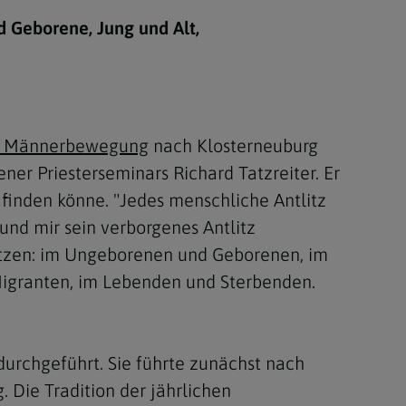
Berufung
d Geborene, Jung und Alt,
stes
n Männerbewegung
nach Klosterneuburg
r Priesterseminars Richard Tatzreiter. Er
finden könne. "Jedes menschliche Antlitz
und mir sein verborgenes Antlitz
setzen: im Ungeborenen und Geborenen, im
Migranten, im Lebenden und Sterbenden.
urchgeführt. Sie führte zunächst nach
. Die Tradition der jährlichen