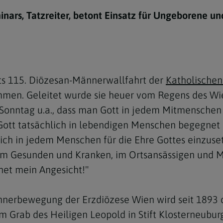
e
twoch
itung
10 Gebote
Trennung/Scheidung
Meldungsarchiv
nars, Tatzreiter, betont Einsatz für Ungeborene un
rium für
7 Todsünden
Einsamkeit
sik
7 Gaben des Heiligen Gei
Trauer
nbildung in deiner
en
Begräbnis
ts 115. Diözesan-Männerwallfahrt der
Katholische
Navigation schließen
he Kurse
en. Geleitet wurde sie heuer vom Regens des Wiene
mmelfahrt
achige Gemeinden
Sonntag u.a., dass man Gott in jedem Mitmenschen 
amm
 Gott tatsächlich in lebendigen Menschen begegnet 
 sich in jedem Menschen für die Ehre Gottes einzu
nam
im Gesunden und Kranken, im Ortsansässigen und 
melfahrt
het mein Angesicht!"
Navigation schließen
nerbewegung der Erzdiözese Wien wird seit 1893 d
Navigation schließen
gen und Allerseelen
m Grab des Heiligen Leopold in Stift Klosterneuburg