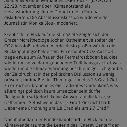
Akademiker/innenverbandes Österreichs" (KAVÖ) am
22./23. November über "Klimanotstand als
Herausforderung für die Demokratie in Europa"
diskutierten. Die Abschlussdiskussion wurde von der
Journalistin Monika Slouk moderiert.
Skeptisch im Blick auf die Klimaziele zeigte sich der
Grazer Moraltheologe Jochen Ostheimer: Je später der
CO2-Ausstoß reduziert werde, desto größer würden die
Rückkopplungseffekte sein. Ein erhöhter CO2-Ausstoß
trage etwa zum Auftauen der Permafrostböden bei, dies
wiederum setze darin gebundene Treibhausgase frei, was
wiederum die Klimaerwärmung beschleunige. "Ich glaube,
der Zeitdruck ist in der politischen Diskussion zu wenig
präsent", mutmaßte der Theologe. Um das 1,5 Grad-Ziel
zu erreichen, brauche es ein "radikales Umdenken", was
allerdings politisch kaum umsetzbar sein dürfte.
Resignation sei jedoch keine Antwort auf die Krise, so
Ostheimer: "Selbst wenn das 1,5 Grad-Ziel nicht hält:
Lieber eine Erhöhung um 1,8 Grad als um 2,7 Grad."
Nachholbedarf der Bundeshauptstadt im Blick auf die
Klimawende räumte die Leiterin des "Energy Center" der