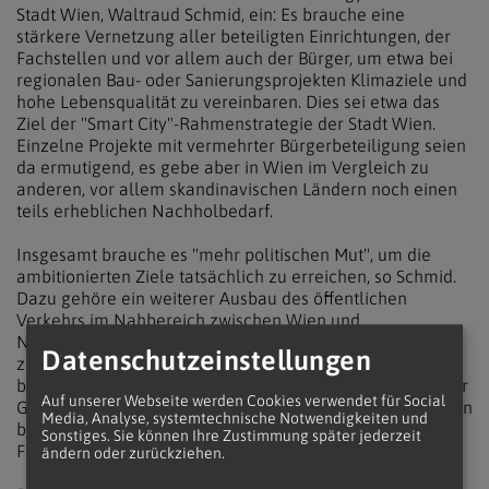
Stadt Wien, Waltraud Schmid, ein: Es brauche eine
stärkere Vernetzung aller beteiligten Einrichtungen, der
Fachstellen und vor allem auch der Bürger, um etwa bei
regionalen Bau- oder Sanierungsprojekten Klimaziele und
hohe Lebensqualität zu vereinbaren. Dies sei etwa das
Ziel der "Smart City"-Rahmenstrategie der Stadt Wien.
Einzelne Projekte mit vermehrter Bürgerbeteiligung seien
da ermutigend, es gebe aber in Wien im Vergleich zu
anderen, vor allem skandinavischen Ländern noch einen
teils erheblichen Nachholbedarf.
Insgesamt brauche es "mehr politischen Mut", um die
ambitionierten Ziele tatsächlich zu erreichen, so Schmid.
Dazu gehöre ein weiterer Ausbau des öffentlichen
Verkehrs im Nahbereich zwischen Wien und
Niederösterreich, um die wachsende Zahl an Pendlern
Datenschutzeinstellungen
zum Umstieg vom Auto auf die öffentlichen Angebote zu
bewegen. Ebenso brauche es Innovationen im Bereich der
Auf unserer Webseite werden Cookies verwendet für Social
Gebäudesanierung, die Investition in Photovoltaik-Anlagen
Media, Analyse, systemtechnische Notwendigkeiten und
bis hin zu einer Anpassung bei den öffentlichen
Sonstiges. Sie können Ihre Zustimmung später jederzeit
Förderungen.
ändern oder zurückziehen.