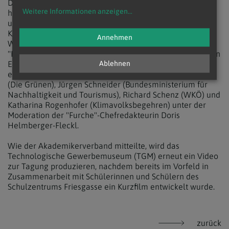
Die Podiumsdiskussion stellte auch den Abschluss der
Weitere Informationen anzeigen
...
heurigen Herbsttagung des KAVÖ dar. Am Vortag hatten
u.a. Klimaexpertin Helga Kromp-Kolb, die Initiatorin des
Klimavolksbegehren Katharina Rogenhofer und
Annehmen
Wirtschaftsforscher Stefan Schleicher über das Thema
"Klimanotstand als Herausforderung für die Demokratie in
Europa" referiert und diskutiert. Der erste Tag endete
Ablehnen
ebenfalls mit einer Podiumsdiskussion mit Thomas Waitz
(Die Grünen), Jürgen Schneider (Bundesministerium für
Nachhaltigkeit und Tourismus), Richard Schenz (WKÖ) und
Katharina Rogenhofer (Klimavolksbegehren) unter der
Moderation der "Furche"-Chefredakteurin Doris
Helmberger-Fleckl.
Wie der Akademikerverband mitteilte, wird das
Technologische Gewerbemuseum (TGM) erneut ein Video
zur Tagung produzieren, nachdem bereits im Vorfeld in
Zusammenarbeit mit Schülerinnen und Schülern des
Schulzentrums Friesgasse ein Kurzfilm entwickelt wurde.
zurück