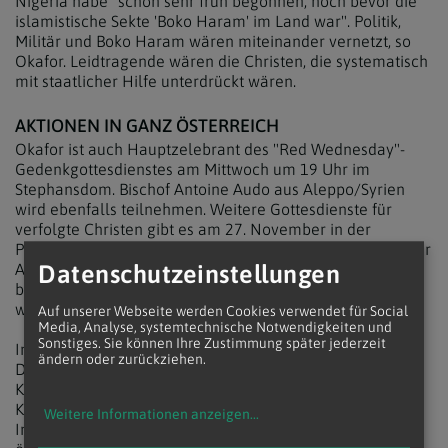
Nigeria habe "schon sehr früh begonnen, noch bevor die
islamistische Sekte 'Boko Haram' im Land war". Politik,
Militär und Boko Haram wären miteinander vernetzt, so
Okafor. Leidtragende wären die Christen, die systematisch
mit staatlicher Hilfe unterdrückt wären.
AKTIONEN IN GANZ ÖSTERREICH
Okafor ist auch Hauptzelebrant des "Red Wednesday"-
Gedenkgottesdienstes am Mittwoch um 19 Uhr im
Stephansdom. Bischof Antoine Audo aus Aleppo/Syrien
wird ebenfalls teilnehmen. Weitere Gottesdienste für
verfolgte Christen gibt es am 27. November in der
Peterskirche (17 Uhr) und am Sonntag, 1. Dezember, in der
Datenschutzeinstellungen
Augustinerkirche (10 Uhr). In letzterer kann von Mittwoch
bis Sonntag auch die Fotoausstellung "Verfolgte Christen
weltweit" besichtigt werden.
Auf unserer Webseite werden Cookies verwendet für Social
Media, Analyse, systemtechnische Notwendigkeiten und
Sonstiges. Sie können Ihre Zustimmung später jederzeit
Im Zeitraum von Mittwoch, 27. November, bis Sonntag, 1.
ändern oder zurückziehen.
Dezember, werden in Wien noch weitere prominente
Kirchen und Gebäude rot angestrahlt, wie die Votivkirche,
Karlskirche, Karmelitenkirche sowie die Peterskirche.
Weitere Informationen anzeigen
...
Insgesamt beteiligen sich am "Red Wednesday"