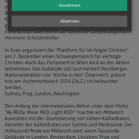
österreichweit rund 20 Kirchen und Pfarren. Zudem findet
Annehmen
am Sonntag, 1. Dezember, um 19 Uhr ein Advent-
Benefizkonzert für verfolgte Christen in der Herz-Jesu-
Kirche Wien (Landstraßer Hauptstr. 137) statt. Zu hören
Ablehnen
gibt es steirische Hirten- und Krippenlieder. Den
Ehrenschutz übernimmt der steirische Landeshauptmann
Hermann Schützenhöfer.
In Graz organisiert die "Plattform für Verfolgte Christen"
am 7. Dezember einen Schweigemarsch für verfolge
Christen. Auch das Parlament in Wien wird an der Aktion
teilnehmen. Das Gebäude soll laut Herbert Rechberger,
Nationaldirektor von "Kirche in Not" Österreich, jedoch
erst am Aschermittwoch 2020 (26.2.) rot beleuchtet
werden.
Sydney, Prag, London, Washington
Den Anfang der internationalen Aktion unter dem Motto
"Be REDy. Wear RED. Light RED." machte am Mittwoch
Australien mit der Illuminierung von sieben Kathedralen,
darunter der Kathedralen von Sydney und Melbourne. Der
Höhepunkt finde am Mittwoch statt, wenn Tausende
Gebäude in London, Amsterdam, Lissabon, Prag und