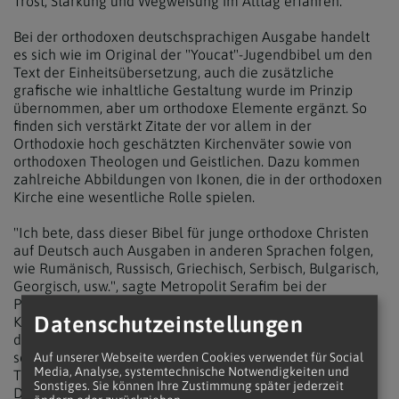
Trost, Stärkung und Wegweisung im Alltag erfahren."
Bei der orthodoxen deutschsprachigen Ausgabe handelt
es sich wie im Original der "Youcat"-Jugendbibel um den
Text der Einheitsübersetzung, auch die zusätzliche
grafische wie inhaltliche Gestaltung wurde im Prinzip
übernommen, aber um orthodoxe Elemente ergänzt. So
finden sich verstärkt Zitate der vor allem in der
Orthodoxie hoch geschätzten Kirchenväter sowie von
orthodoxen Theologen und Geistlichen. Dazu kommen
zahlreiche Abbildungen von Ikonen, die in der orthodoxen
Kirche eine wesentliche Rolle spielen.
"Ich bete, dass dieser Bibel für junge orthodoxe Christen
auf Deutsch auch Ausgaben in anderen Sprachen folgen,
wie Rumänisch, Russisch, Griechisch, Serbisch, Bulgarisch,
Georgisch, usw.", sagte Metropolit Serafim bei der
Präsentation. Er gratulierte Bischofsvikar Dura und dem
Datenschutzeinstellungen
Kreis von Theologen und Jugendlichen mit denen dieser
das Projekt über mehrere Jahre hinweg erarbeitet hat. Es
sei ein "besonderes Werk" entstanden. Beteiligt waren
Auf unserer Webseite werden Cookies verwendet für Social
Media, Analyse, systemtechnische Notwendigkeiten und
Theologen und Religionspädagogen aus Rumänien und
Sonstiges. Sie können Ihre Zustimmung später jederzeit
Deutschland, vor allem aber Experten der Kirchlich-