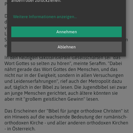
ändern oder zurückziehen.
Pädagogischen Hochschule (KPH) Wien-Krems.
Der Metropolit zitierte aus dem Vorwort der Jugendbibel,
Weitere Informationen anzeigen
...
das der rumänisch-orthodoxe Patriarch Daniel (Ciobotea)
verfasst hat. Er legt darin den Jugendlichen die biblische
Annehmen
Lektüre ans Herz und stellt fest: "Die Bibel als Heilige
Schrift ist die Erfahrung der Liebe Gottes zu den Menschen
entlang ihrer Geschichte."
Ablehnen
In den heutigen säkularisierten Gesellschaften sei "das
Wort Gottes so selten zu hören", meinte Serafim. "Dabei
nährt gerade das Wort Gottes den Menschen, und das
nicht nur in der Ewigkeit, sondern in allen Versuchungen
und Leidenserfahrungen", rief auch der Metropolit dazu
auf, täglich in der Bibel zu lesen. Die Jugendbibel sei zwar
an junge Menschen gerichtet, auch ältere könnten sie
aber mit "großem geistlichen Gewinn" lesen.
Das Erscheinen der "Bibel für junge orthodoxe Christen" ist
ein Hinweis auf die wachsende Bedeutung der rumänisch-
orthodoxen Kirche - und aller anderen orthodoxen Kirchen
- in Österreich.