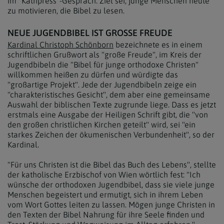
im "Kathpress"-Gespräch. Ziel sei, junge Menschen heute
zu motivieren, die Bibel zu lesen.
NEUE JUGENDBIBEL IST GROSSE FREUDE
Kardinal Christoph Schönborn
bezeichnete es in einem
schriftlichen Grußwort als "große Freude", im Kreis der
Jugendbibeln die "Bibel für junge orthodoxe Christen"
willkommen heißen zu dürfen und würdigte das
"großartige Projekt". Jede der Jugendbibeln zeige ein
"charakteristisches Gesicht", dem aber eine gemeinsame
Auswahl der biblischen Texte zugrunde liege. Dass es jetzt
erstmals eine Ausgabe der Heiligen Schrift gibt, die "von
den großen christlichen Kirchen geteilt" wird, sei "ein
starkes Zeichen der ökumenischen Verbundenheit", so der
Kardinal.
"Für uns Christen ist die Bibel das Buch des Lebens", stellte
der katholische Erzbischof von Wien wörtlich fest: "Ich
wünsche der orthodoxen Jugendbibel, dass sie viele junge
Menschen begeistert und ermutigt, sich in ihrem Leben
vom Wort Gottes leiten zu lassen. Mögen junge Christen in
den Texten der Bibel Nahrung für ihre Seele finden und